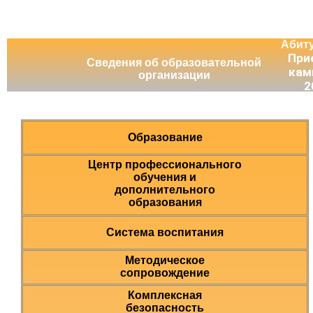
Абит
При
Сведения об образовательной
кам
организации
2
Образование
Центр профессионального
обучения и
дополнительного
образования
Система воспитания
Методическое
сопровождение
Комплексная
безопасность