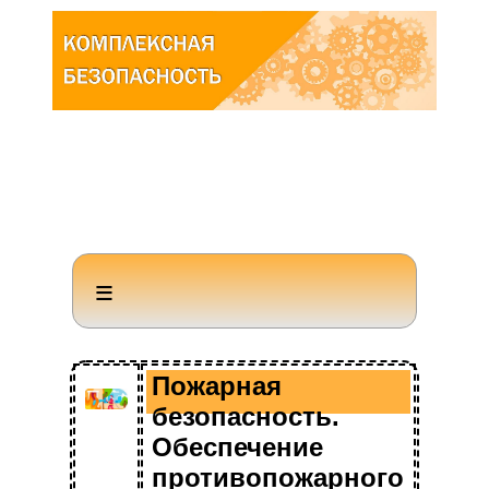
≡
Пожарная
безопасность.
Обеспечение
Заключение о
соответствии
противопожарного
(несоответствии) объекта