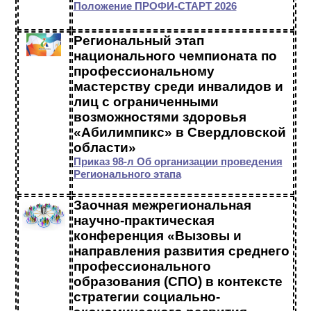
Положение ПРОФИ-СТАРТ 2026
Региональный этап
национального чемпионата по
профессиональному
мастерству среди инвалидов и
лиц с ограниченными
возможностями здоровья
«Абилимпикс» в Свердловской
области»
Приказ 98-л Об организации проведения
Регионального этапа
Заочная межрегиональная
научно-практическая
конференция «Вызовы и
направления развития среднего
профессионального
образования (СПО) в контексте
стратегии социально-