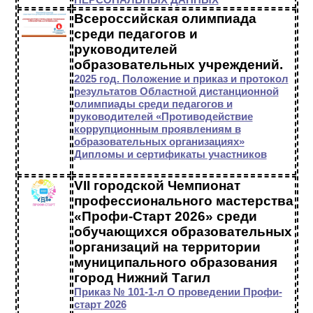
ПЕРСОНАЛЬНЫХ ДАННЫХ
Всероссийская олимпиада
среди педагогов и
руководителей
образовательных учреждений.
2025 год. Положение и приказ и протокол
результатов Областной дистанционной
олимпиады среди педагогов и
руководителей «Противодействие
коррупционным проявлениям в
образовательных организациях»
Дипломы и сертификаты участников
VII городской Чемпионат
профессионального мастерства
«Профи-Старт 2026» среди
обучающихся образовательных
организаций на территории
муниципального образования
город Нижний Тагил
Приказ № 101-1-л О проведении Профи-
старт 2026