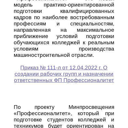
среднего
модель практико-ориентированной
звена
подготовки квалифицированных
Программа
кадров по наиболее востребованным
подготовки
профессиям и специальностям,
квалифицирова
рабочих,
направленная на максимальное
служащих
приближение условий подготовки
обучающихся колледжей к реальным
условиям производства
машиностроительной отрасли.
Приказ № 111-л от 12.04.2022 г. О
создании рабочих групп и назначении
ответственных ФП Профессионалитет
По проекту Минпросвещения
«Профессионалитет», который при
подготовке студентов колледжей и
техникумов будет ориентирован на