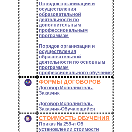
Порядок организации и
осуществления
образовательной
деятельности по
дополнительным
профессиональным
программам
Порядок организации и
осуществления
образовательной
деятельности по основным
программам
профессионального обучения
ФОРМЫ ДОГОВОРОВ
Договор Исполнитель-
Заказчик
Договор Исполнитель-
Заказчик-Обучающийся
СТОИМОСТЬ ОБУЧЕНИЯ
Приказ № 259-л Об
установлении стоимости