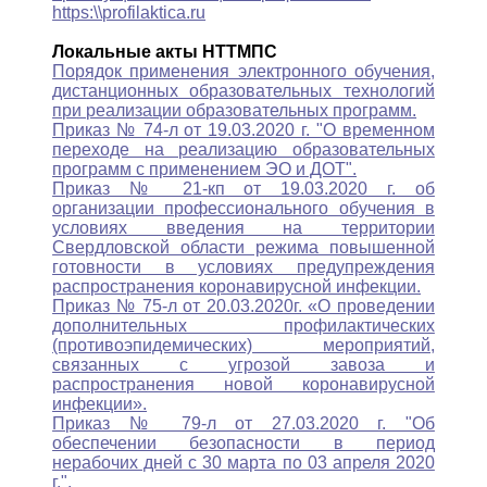
https:\\profilaktica.ru
Локальные акты НТТМПС
Порядок применения электронного обучения,
дистанционных образовательных технологий
при реализации образовательных программ.
Приказ № 74-л от 19.03.2020 г. "О временном
переходе на реализацию образовательных
программ с применением ЭО и ДОТ".
Приказ № 21-кп от 19.03.2020 г. об
организации профессионального обучения в
условиях введения на территории
Свердловской области режима повышенной
готовности в условиях предупреждения
распространения коронавирусной инфекции.
Приказ № 75-л от 20.03.2020г. «О проведении
дополнительных профилактических
(противоэпидемических) мероприятий,
связанных с угрозой завоза и
распространения новой коронавирусной
инфекции».
Приказ № 79-л от 27.03.2020 г. "Об
обеспечении безопасности в период
нерабочих дней с 30 марта по 03 апреля 2020
г.".