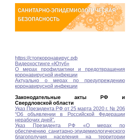
https://стопкоронавирус.рф
Видеохостинге «Ютуб»
О мерах профилактики и предотвращения
коронавирусной инфекции
Актуально о мерах по предупреждению
коронавирусной инфекции
Законодательные акты РФ и
Свердловской области
Указ Президента РФ от 25 марта 2020 г. № 206
“Об объявлении в Российской Федерации
нерабочих дней”.
Указ Президента РФ «О мерах по
обеспечению санитарно-эпидемиологического
благополучия населения на территории