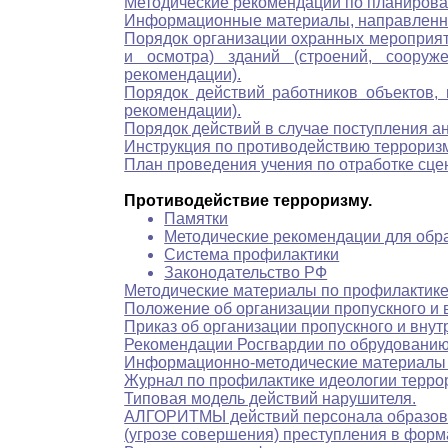
Методические рекомендации по планиров
Информационные материалы, направленные
Порядок организации охранных мероприяти
и осмотра) зданий (строений, сооруж
рекомендации).
Порядок действий работников объектов,
рекомендации).
Порядок действий в случае поступления а
Инструкция по противодействию терроризм
План проведения учения по отработке сц
Противодействие терроризму.
Памятки
Методические рекомендации для обр
Система профилактики
Законодательство РФ
Методические материалы по профилактике
Положение об организации пропускного и 
Приказ об организации пропускного и вну
Рекомендации Росгвардии по обрудованию
Информационно-методические материалы 
Журнал по профилактике идеологии терро
Типовая модель действий нарушителя.
АЛГОРИТМЫ действий персонала образоват
(угрозе совершения) преступления в форм