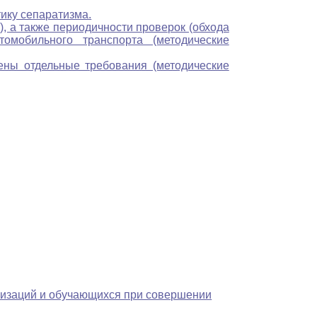
ику сепаратизма.
, а также периодичности проверок (обхода
омобильного транспорта (методические
ены отдельные требования (методические
низаций и обучающихся при совершении