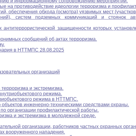
анию и информационному сопровождению мероприятий.
 на противодействие идеологии терроризма и профилакт
й, обеспечения обхода (осмотра) уязвимых мест (участков)
ений), систем подземных коммуникаций и стоянок авт
 к антитеррористической защищенности которых установл
нонимных сообщений об актах терроризма.
у.
енария в НТТМПС 28.08.2025
азовательных организаций
 терроризма и экстремизма.
внутриобъектового режима.
триобъектового режима в НТТМПС.
 объектов инженерно-техническими средствами охраны.
по организации профилактической работы.
ризма и экстремизма в молодежной среде.
ельной организации, работников частных охранных орга
ах вооруженного нападения.