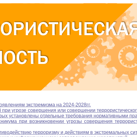
явлениям экстремизма на 2024-2028гг.
 при угрозе совершения или совершении террористического 
орых установлены отдельные требования нормативными пр
никума при возникновении угрозы совершения террорист
тиводействию терроризму и действиям в экстремальных си