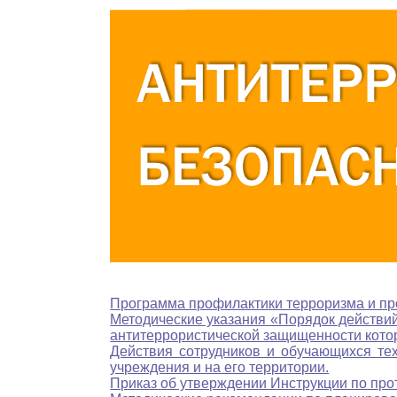
Программа профилактики терроризма и про
Методические указания «Порядок действий
антитеррористической защищенности кот
Действия сотрудников и обучающихся тех
учреждения и на его территории.
Приказ об утверждении Инструкции по про