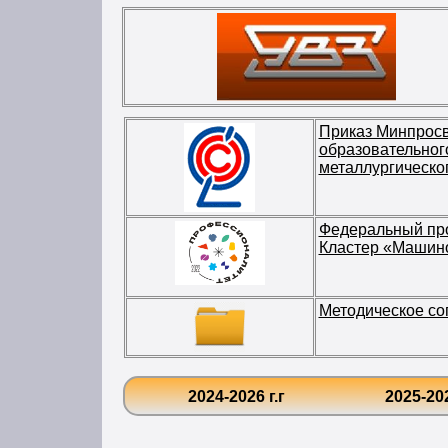
Приказ Минпросв
образовательног
металлургическо
Федеральный п
Кластер «Машин
Методическое со
2024-2026 г.г
2025-202