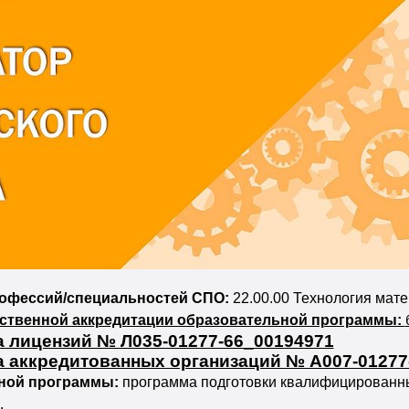
рофессий/специальностей СПО:
22.00.00 Технология мат
рственной аккредитации образовательной программы:
а лицензий № Л035-01277-66_00194971
а аккредитованных организаций № А007-01277
ьной программы:
программа подготовки квалифицированны
.