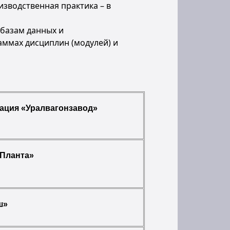
зводственная практика – в
базам данных и
ммах дисциплин (модулей) и
ация «Уралвагонзавод»
«Планта»
ш»