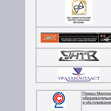
Приказ Минпро
образовательн
и обслуживание