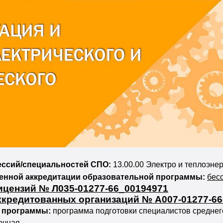
ессий/специальностей СПО:
13.00.00 Электро и теплоэнер
венной аккредитации образовательной программы:
бес
ицензий № Л035-01277-66_00194971
ккредитованных организаций № А007-01277-66
 программы:
программа подготовки специалистов среднег
очная.