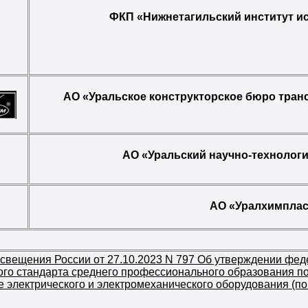
ФКП «Нижнетагильский институт и
АО «Уральское конструкторское бюро тра
АО «Уральский научно-технолог
АО «Уралхимплас
свещения России от 27.10.2023 N 797 Об утверждении фед
ого стандарта среднего профессионального образования по
 электрического и электромеханического оборудования (по