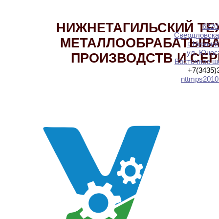
НИЖНЕТАГИЛЬСКИЙ ТЕ
6220
Свердловска
МЕТАЛЛООБРАБАТЫВ
г. Нижний
ул. Юност
ПРОИЗВОДСТВ И СЕ
Восточное шо
+7(3435)
nttmps2010