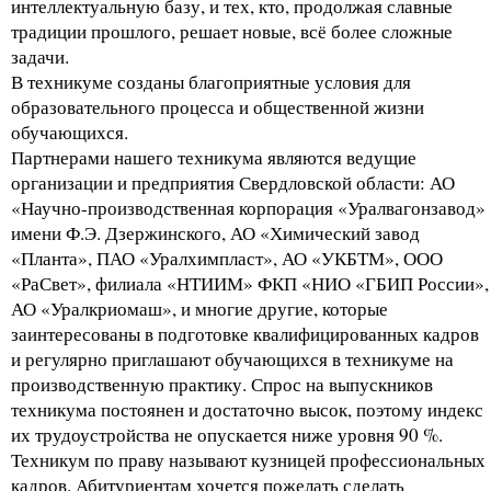
интеллектуальную базу, и тех, кто, продолжая славные
традиции прошлого, решает новые, всё более сложные
задачи.
В техникуме созданы благоприятные условия для
образовательного процесса и общественной жизни
обучающихся.
Партнерами нашего техникума являются ведущие
организации и предприятия Свердловской области: АО
«Научно-производственная корпорация «Уралвагонзавод»
имени Ф.Э. Дзержинского, АО «Химический завод
«Планта», ПАО «Уралхимпласт», АО «УКБТМ», ООО
«РаСвет», филиала «НТИИМ» ФКП «НИО «ГБИП России»,
АО «Уралкриомаш», и многие другие, которые
заинтересованы в подготовке квалифицированных кадров
и регулярно приглашают обучающихся в техникуме на
производственную практику. Спрос на выпускников
техникума постоянен и достаточно высок, поэтому индекс
их трудоустройства не опускается ниже уровня 90 %.
Техникум по праву называют кузницей профессиональных
кадров. Абитуриентам хочется пожелать сделать