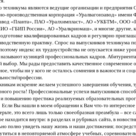
я.
 техникума являются ведущие организации и предприятия 
но-производственная корпорация «Уралвагонзавод» имени Ф
авод «Планта», ПАО «Уралхимпласт», АО «УКБТМ», ООО «Р
 «ГБИП России», АО «Уралкриомаш», и многие другие, к
подготовке квалифицированных кадров и регулярно пригла
зводственную практику. Спрос на выпускников техникума по
поэтому индекс их трудоустройства не опускается ниже уро
 называют кузницей профессиональных кадров. Абитуриента
й выбор. Мы рады предоставить качественное современное 
ое, чтобы ни у кого не осталось сомнения в важности и со
ьности/профессии.
кникам искренне желаем успешного завершения обучения, т
рного роста! Профессиональные успехи выпускников спосо
 и повышению престижа реализуемых образовательных про
 Если Вы нашли в моем обращении к Вам что-то интересное д
верьте, это всего лишь только своеобразная преамбула – все 
е находится внутри: в разделах и рубриках сайта, в новостн
но полно увидеть нашу жизнь и наши достижения; посредст
утиться в неповторяемой атмосфере учебных, соревновател