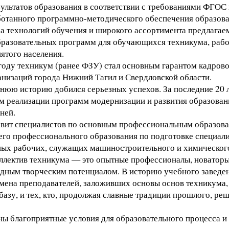
ультатов образования в соответствии с требованиями ФГОС 
ботанного программно-методического обеспечения образов
а технологий обучения и широкого ассортимента предлагае
разовательных программ для обучающихся техникума, рабо
ятого населения.
году техникум (ранее ФЗУ) стал основным гарантом кадров
анизаций города Нижний Тагил и Свердловской области.
тнюю историю добился серьезных успехов. За последние 20 л
ом реализации программ модернизации и развития образован
ней.
вит специалистов по основным профессиональным образов
го профессионального образования по подготовке специали
ых рабочих, служащих машиностроительного и химического
ллектив техникума — это опытные профессионалы, новаторы
идным творческим потенциалом. В историю учебного заведе
мена преподавателей, заложивших основы основ техникума,
азу, и тех, кто, продолжая славные традиции прошлого, реш
ны благоприятные условия для образовательного процесса 