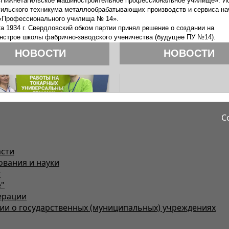
С
асти
ования и науки
т
"
ерации
и о государственных (муниципальных) учреждениях