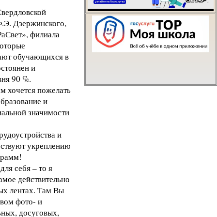
Свердловской
Написать о проблем
.Э. Дзержинского,
аСвет», филиала
оторые
шают обучающихся в
стоянен и
вня 90 %.
м хочется пожелать
образование и
циальной значимости
рудоустройства и
бствуют укреплению
грамм!
ля себя – то я
самое действительно
ых лентах. Там Вы
вом фото- и
ьных, досуговых,