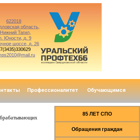
622018
дловская область,
. Нижний Тагил,
л. Юности, д. 9
очное шоссе, д. 26
7(3435)330629
mps2010@mail.ru
онтакты
Профессионалитет
Обучающимся
85 ЛЕТ СПО
ообрабатывающих
Обращения граждан