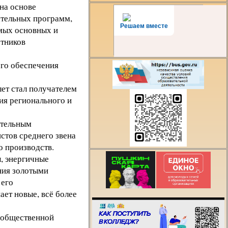
на основе
ательных программ,
Решаем вместе
мых основных и
тников
ого обеспечения
ет стал получателем
ия регионального и
ательным
стов среднего звена
 производств.
, энергичные
Есть предложения
ния золотыми
организации учебн
 его
процесса или знае
ает новые, всё более
как сделать техни
лучше?
и общественной