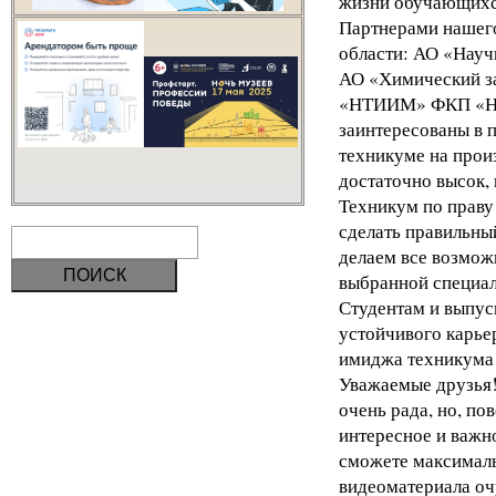
жизни обучающихс
Партнерами нашего
области: АО «Науч
АО «Химический з
«НТИИМ» ФКП «НИО
заинтересованы в 
техникуме на прои
достаточно высок, 
Техникум по праву
сделать правильны
делаем все возможн
выбранной специал
Студентам и выпус
устойчивого карье
имиджа техникума
Уважаемые друзья!
очень рада, но, по
интересное и важно
сможете максималь
видеоматериала оч