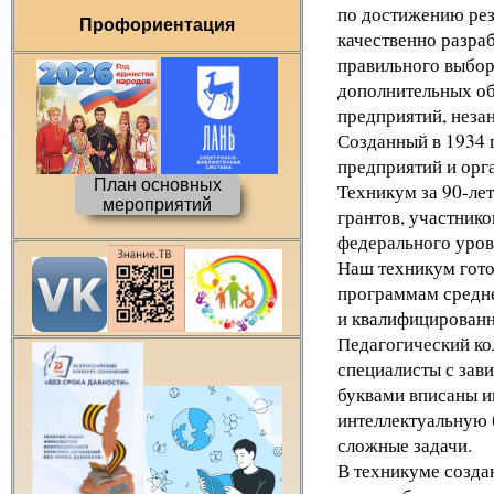
по достижению рез
Профориентация
качественно разра
правильного выбор
дополнительных об
предприятий, незан
Созданный в 1934 
предприятий и орг
План основных
Техникум за 90-ле
мероприятий
грантов, участник
федерального уров
Наш техникум гото
программам средне
и квалифицированн
Педагогический ко
специалисты с зав
буквами вписаны и
интеллектуальную б
сложные задачи.
В техникуме созда