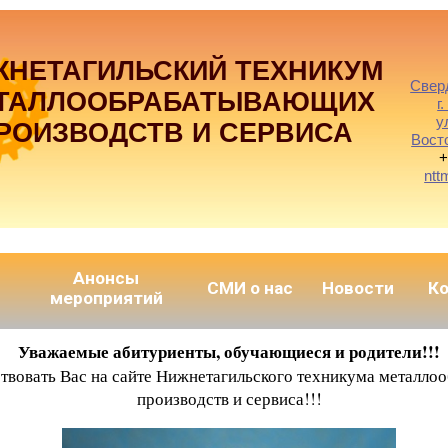
ЖНЕТАГИЛЬСКИЙ ТЕХНИКУМ
Свер
ТАЛЛООБРАБАТЫВАЮЩИХ
г
у
РОИЗВОДСТВ И СЕРВИСА
Вост
+
ntt
Анонсы
СМИ о нас
Новости
К
мероприятий
Уважаемые абитуриенты, обучающиеся и родители!!!
ствовать Вас на сайте Нижнетагильского техникума металл
производств и сервиса!!!