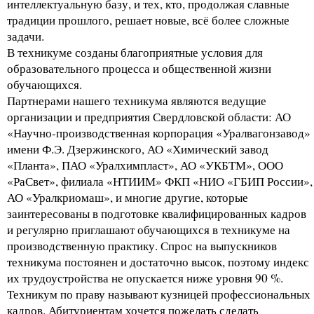
интеллектуальную базу, и тех, кто, продолжая славные
традиции прошлого, решает новые, всё более сложные
задачи.
В техникуме созданы благоприятные условия для
образовательного процесса и общественной жизни
обучающихся.
Партнерами нашего техникума являются ведущие
организации и предприятия Свердловской области: АО
«Научно-производственная корпорация «Уралвагонзавод»
имени Ф.Э. Дзержинского, АО «Химический завод
«Планта», ПАО «Уралхимпласт», АО «УКБТМ», ООО
«РаСвет», филиала «НТИИМ» ФКП «НИО «ГБИП России»,
АО «Уралкриомаш», и многие другие, которые
заинтересованы в подготовке квалифицированных кадров
и регулярно приглашают обучающихся в техникуме на
производственную практику. Спрос на выпускников
техникума постоянен и достаточно высок, поэтому индекс
их трудоустройства не опускается ниже уровня 90 %.
Техникум по праву называют кузницей профессиональных
кадров. Абитуриентам хочется пожелать сделать