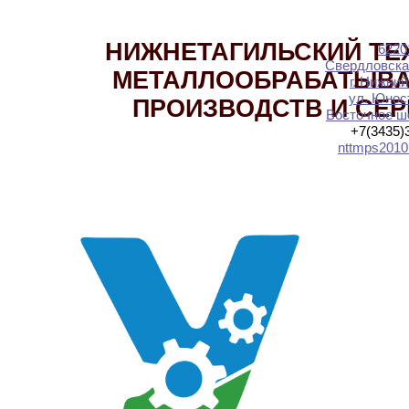
НИЖНЕТАГИЛЬСКИЙ ТЕ
6220
Свердловска
МЕТАЛЛООБРАБАТЫВ
г. Нижний
ул. Юност
ПРОИЗВОДСТВ И СЕ
Восточное шо
+7(3435)
nttmps2010