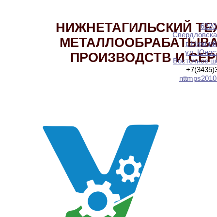
НИЖНЕТАГИЛЬСКИЙ ТЕ
6220
Свердловска
МЕТАЛЛООБРАБАТЫВ
г. Нижний
ул. Юност
ПРОИЗВОДСТВ И СЕ
Восточное шо
+7(3435)
nttmps2010