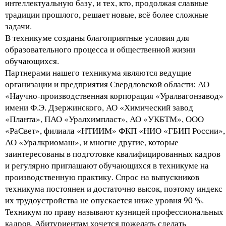
интеллектуальную базу, и тех, кто, продолжая славные
традиции прошлого, решает новые, всё более сложные
задачи.
В техникуме созданы благоприятные условия для
образовательного процесса и общественной жизни
обучающихся.
Партнерами нашего техникума являются ведущие
организации и предприятия Свердловской области: АО
«Научно-производственная корпорация «Уралвагонзавод»
имени Ф.Э. Дзержинского, АО «Химический завод
«Планта», ПАО «Уралхимпласт», АО «УКБТМ», ООО
«РаСвет», филиала «НТИИМ» ФКП «НИО «ГБИП России»,
АО «Уралкриомаш», и многие другие, которые
заинтересованы в подготовке квалифицированных кадров
и регулярно приглашают обучающихся в техникуме на
производственную практику. Спрос на выпускников
техникума постоянен и достаточно высок, поэтому индекс
их трудоустройства не опускается ниже уровня 90 %.
Техникум по праву называют кузницей профессиональных
кадров. Абитуриентам хочется пожелать сделать