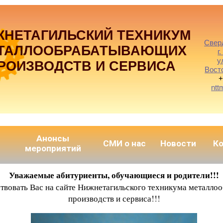
ЖНЕТАГИЛЬСКИЙ ТЕХНИКУМ
Свер
ТАЛЛООБРАБАТЫВАЮЩИХ
г
у
РОИЗВОДСТВ И СЕРВИСА
Вост
+
ntt
Анонсы
СМИ о нас
Новости
К
мероприятий
Уважаемые абитуриенты, обучающиеся и родители!!!
ствовать Вас на сайте Нижнетагильского техникума металл
производств и сервиса!!!