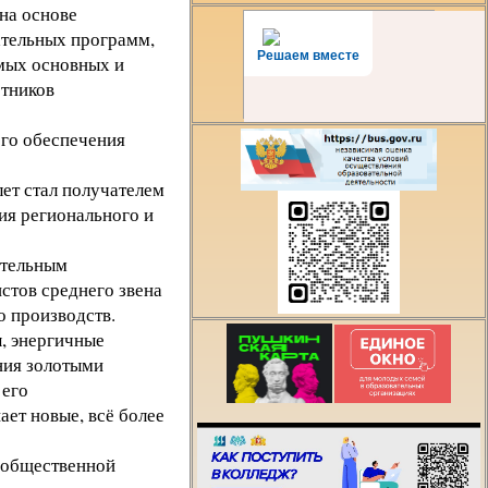
на основе
ательных программ,
Решаем вместе
мых основных и
тников
ого обеспечения
ет стал получателем
ия регионального и
ательным
стов среднего звена
 производств.
, энергичные
Есть предложения
ния золотыми
организации учебн
 его
процесса или знае
ает новые, всё более
как сделать техни
лучше?
и общественной