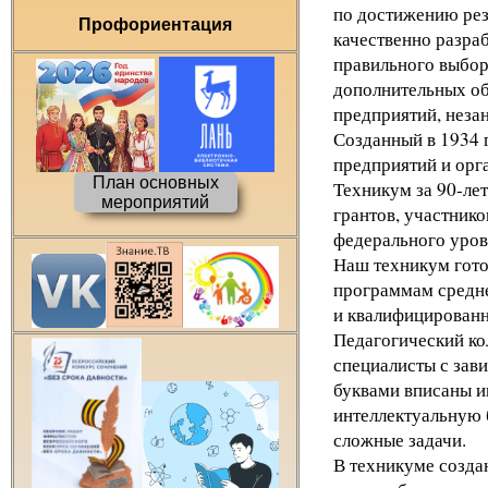
по достижению рез
Профориентация
качественно разра
правильного выбор
дополнительных об
предприятий, незан
Созданный в 1934 
предприятий и орг
План основных
Техникум за 90-ле
мероприятий
грантов, участник
федерального уров
Наш техникум гото
программам средне
и квалифицированн
Педагогический ко
специалисты с зав
буквами вписаны и
интеллектуальную б
сложные задачи.
В техникуме созда