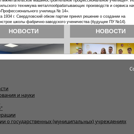
С
асти
ования и науки
т
"
ерации
и о государственных (муниципальных) учреждениях