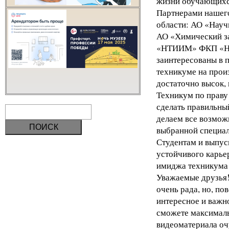
жизни обучающихс
Партнерами нашего
области: АО «Науч
АО «Химический з
«НТИИМ» ФКП «НИО
заинтересованы в 
техникуме на прои
достаточно высок, 
Техникум по праву
сделать правильны
делаем все возможн
выбранной специал
Студентам и выпус
устойчивого карье
имиджа техникума
Уважаемые друзья!
очень рада, но, по
интересное и важно
сможете максималь
видеоматериала оч