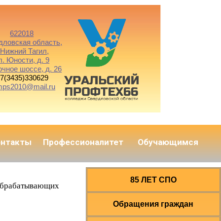
622018
дловская область,
. Нижний Тагил,
л. Юности, д. 9
очное шоссе, д. 26
7(3435)330629
mps2010@mail.ru
онтакты
Профессионалитет
Обучающимся
85 ЛЕТ СПО
ообрабатывающих
Обращения граждан