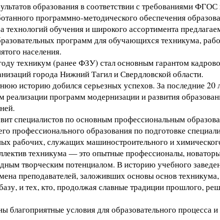
ультатов образования в соответствии с требованиями ФГОС 
ботанного программно-методического обеспечения образов
а технологий обучения и широкого ассортимента предлагае
разовательных программ для обучающихся техникума, рабо
ятого населения.
году техникум (ранее ФЗУ) стал основным гарантом кадров
анизаций города Нижний Тагил и Свердловской области.
тнюю историю добился серьезных успехов. За последние 20 л
ом реализации программ модернизации и развития образован
ней.
вит специалистов по основным профессиональным образов
го профессионального образования по подготовке специали
ых рабочих, служащих машиностроительного и химического
ллектив техникума — это опытные профессионалы, новаторы
идным творческим потенциалом. В историю учебного заведе
мена преподавателей, заложивших основы основ техникума,
азу, и тех, кто, продолжая славные традиции прошлого, реш
ны благоприятные условия для образовательного процесса 