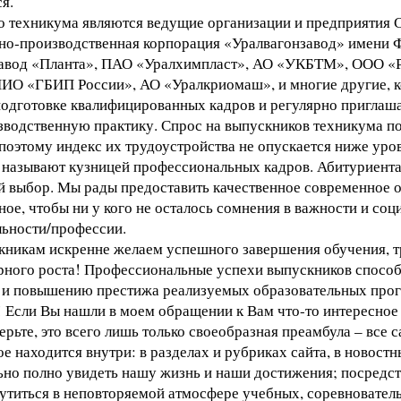
я.
 техникума являются ведущие организации и предприятия 
но-производственная корпорация «Уралвагонзавод» имени Ф
авод «Планта», ПАО «Уралхимпласт», АО «УКБТМ», ООО «Р
 «ГБИП России», АО «Уралкриомаш», и многие другие, к
подготовке квалифицированных кадров и регулярно пригла
зводственную практику. Спрос на выпускников техникума по
поэтому индекс их трудоустройства не опускается ниже уро
 называют кузницей профессиональных кадров. Абитуриента
й выбор. Мы рады предоставить качественное современное 
ое, чтобы ни у кого не осталось сомнения в важности и со
ьности/профессии.
кникам искренне желаем успешного завершения обучения, т
рного роста! Профессиональные успехи выпускников спосо
 и повышению престижа реализуемых образовательных про
 Если Вы нашли в моем обращении к Вам что-то интересное д
верьте, это всего лишь только своеобразная преамбула – все 
е находится внутри: в разделах и рубриках сайта, в новостн
но полно увидеть нашу жизнь и наши достижения; посредст
утиться в неповторяемой атмосфере учебных, соревновател