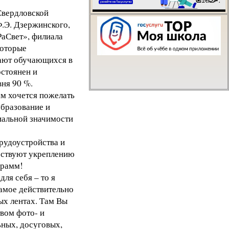
Свердловской
Написать о проблем
.Э. Дзержинского,
аСвет», филиала
оторые
шают обучающихся в
стоянен и
вня 90 %.
м хочется пожелать
образование и
циальной значимости
рудоустройства и
бствуют укреплению
грамм!
ля себя – то я
самое действительно
ых лентах. Там Вы
вом фото- и
ьных, досуговых,