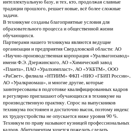
интеллектуальную базу, и тех, кто, продолжая славные
традиции прошлого, решает новые, всё более сложные
задачи.
В техникуме созданы благоприятные условия для
образовательного процесса и общественной жизни
обучающихся.
Партнерами нашего техникума являются ведущие
организации и предприятия Свердловской области: АО
«Научно-производственная корпорация «Уралвагонзавод»
имени Ф.Э. Дзержинского, АО «Химический завод
«Планта», ПАО «Уралхимпласт», АО «УКБТМ», ООО
«РаСвет», филиала «НТИИМ» ФКП «НИО «ГБИП России»,
АО «Уралкриомаш», и многие другие, которые
заинтересованы в подготовке квалифицированных кадров
и регулярно приглашают обучающихся в техникуме на
производственную практику. Спрос на выпускников
техникума постоянен и достаточно высок, поэтому индекс
их трудоустройства не опускается ниже уровня 90 %.
Техникум по праву называют кузницей профессиональных
кадров. Абитуриентам хочется пожелать сделать