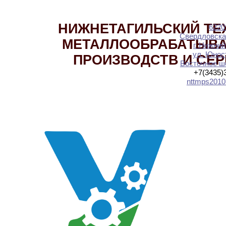
НИЖНЕТАГИЛЬСКИЙ ТЕ
6220
Свердловска
МЕТАЛЛООБРАБАТЫВ
г. Нижний
ул. Юност
ПРОИЗВОДСТВ И СЕ
Восточное шо
+7(3435)
nttmps2010