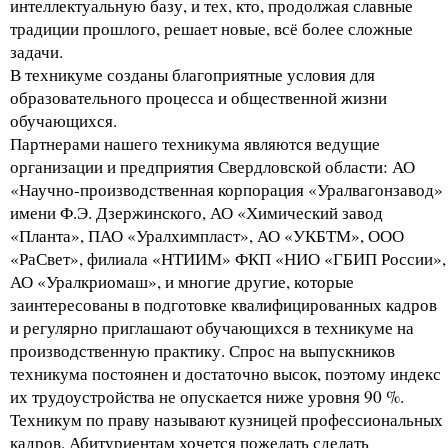
интеллектуальную базу, и тех, кто, продолжая славные
традиции прошлого, решает новые, всё более сложные
задачи.
В техникуме созданы благоприятные условия для
образовательного процесса и общественной жизни
обучающихся.
Партнерами нашего техникума являются ведущие
организации и предприятия Свердловской области: АО
«Научно-производственная корпорация «Уралвагонзавод»
имени Ф.Э. Дзержинского, АО «Химический завод
«Планта», ПАО «Уралхимпласт», АО «УКБТМ», ООО
«РаСвет», филиала «НТИИМ» ФКП «НИО «ГБИП России»,
АО «Уралкриомаш», и многие другие, которые
заинтересованы в подготовке квалифицированных кадров
и регулярно приглашают обучающихся в техникуме на
производственную практику. Спрос на выпускников
техникума постоянен и достаточно высок, поэтому индекс
их трудоустройства не опускается ниже уровня 90 %.
Техникум по праву называют кузницей профессиональных
кадров. Абитуриентам хочется пожелать сделать