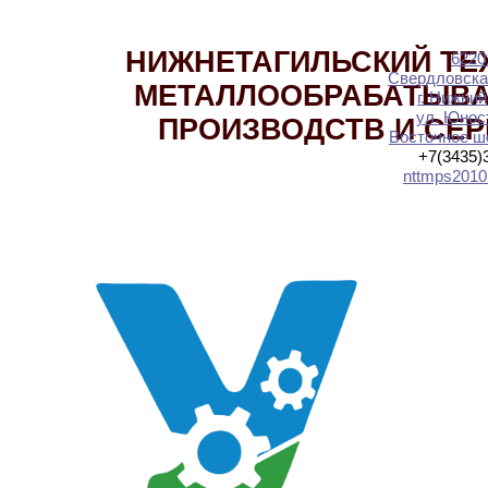
НИЖНЕТАГИЛЬСКИЙ ТЕ
6220
Свердловска
МЕТАЛЛООБРАБАТЫВ
г. Нижний
ул. Юност
ПРОИЗВОДСТВ И СЕ
Восточное шо
+7(3435)
nttmps2010