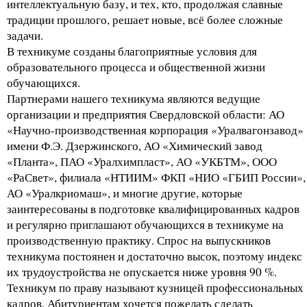
интеллектуальную базу, и тех, кто, продолжая славные
традиции прошлого, решает новые, всё более сложные
задачи.
В техникуме созданы благоприятные условия для
образовательного процесса и общественной жизни
обучающихся.
Партнерами нашего техникума являются ведущие
организации и предприятия Свердловской области: АО
«Научно-производственная корпорация «Уралвагонзавод»
имени Ф.Э. Дзержинского, АО «Химический завод
«Планта», ПАО «Уралхимпласт», АО «УКБТМ», ООО
«РаСвет», филиала «НТИИМ» ФКП «НИО «ГБИП России»,
АО «Уралкриомаш», и многие другие, которые
заинтересованы в подготовке квалифицированных кадров
и регулярно приглашают обучающихся в техникуме на
производственную практику. Спрос на выпускников
техникума постоянен и достаточно высок, поэтому индекс
их трудоустройства не опускается ниже уровня 90 %.
Техникум по праву называют кузницей профессиональных
кадров. Абитуриентам хочется пожелать сделать