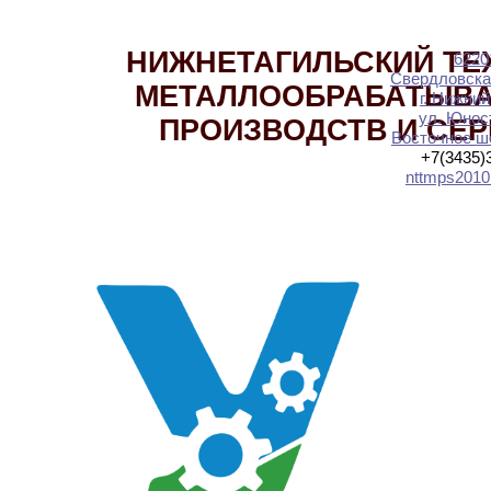
НИЖНЕТАГИЛЬСКИЙ ТЕ
6220
Свердловска
МЕТАЛЛООБРАБАТЫВ
г. Нижний
ул. Юност
ПРОИЗВОДСТВ И СЕ
Восточное шо
+7(3435)
nttmps2010