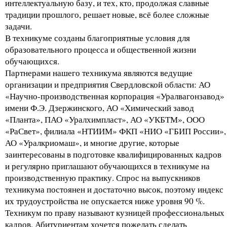
интеллектуальную базу, и тех, кто, продолжая славные
традиции прошлого, решает новые, всё более сложные
задачи.
В техникуме созданы благоприятные условия для
образовательного процесса и общественной жизни
обучающихся.
Партнерами нашего техникума являются ведущие
организации и предприятия Свердловской области: АО
«Научно-производственная корпорация «Уралвагонзавод»
имени Ф.Э. Дзержинского, АО «Химический завод
«Планта», ПАО «Уралхимпласт», АО «УКБТМ», ООО
«РаСвет», филиала «НТИИМ» ФКП «НИО «ГБИП России»,
АО «Уралкриомаш», и многие другие, которые
заинтересованы в подготовке квалифицированных кадров
и регулярно приглашают обучающихся в техникуме на
производственную практику. Спрос на выпускников
техникума постоянен и достаточно высок, поэтому индекс
их трудоустройства не опускается ниже уровня 90 %.
Техникум по праву называют кузницей профессиональных
кадров. Абитуриентам хочется пожелать сделать