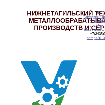
НИЖНЕТАГИЛЬСКИЙ ТЕ
6220
Свердловска
МЕТАЛЛООБРАБАТЫВ
г. Нижний
ул. Юност
ПРОИЗВОДСТВ И СЕ
Восточное шо
+7(3435)
nttmps2010