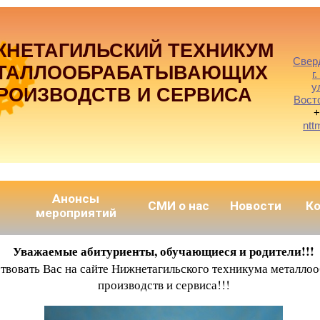
ЖНЕТАГИЛЬСКИЙ ТЕХНИКУМ
Свер
ТАЛЛООБРАБАТЫВАЮЩИХ
г
у
РОИЗВОДСТВ И СЕРВИСА
Вост
+
ntt
Анонсы
СМИ о нас
Новости
К
мероприятий
Уважаемые абитуриенты, обучающиеся и родители!!!
ствовать Вас на сайте Нижнетагильского техникума металл
производств и сервиса!!!