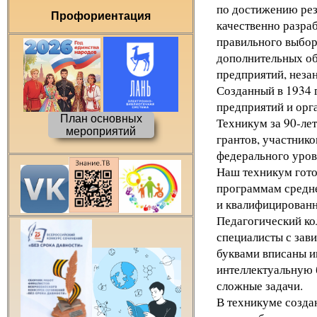
по достижению рез
Профориентация
качественно разра
правильного выбор
дополнительных об
предприятий, незан
Созданный в 1934 
предприятий и орг
План основных
Техникум за 90-ле
мероприятий
грантов, участник
федерального уров
Наш техникум гото
программам средне
и квалифицированн
Педагогический ко
специалисты с зав
буквами вписаны и
интеллектуальную б
сложные задачи.
В техникуме созда