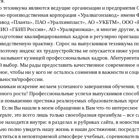
я.
 техникума являются ведущие организации и предприятия 
но-производственная корпорация «Уралвагонзавод» имени Ф
авод «Планта», ПАО «Уралхимпласт», АО «УКБТМ», ООО «Р
 «ГБИП России», АО «Уралкриомаш», и многие другие, к
подготовке квалифицированных кадров и регулярно пригла
зводственную практику. Спрос на выпускников техникума по
поэтому индекс их трудоустройства не опускается ниже уро
 называют кузницей профессиональных кадров. Абитуриента
й выбор. Мы рады предоставить качественное современное 
ое, чтобы ни у кого не осталось сомнения в важности и со
ьности/профессии.
кникам искренне желаем успешного завершения обучения, т
рного роста! Профессиональные успехи выпускников спосо
 и повышению престижа реализуемых образовательных про
 Если Вы нашли в моем обращении к Вам что-то интересное д
верьте, это всего лишь только своеобразная преамбула – все 
е находится внутри: в разделах и рубриках сайта, в новостн
но полно увидеть нашу жизнь и наши достижения; посредст
утиться в неповторяемой атмосфере учебных, соревновател