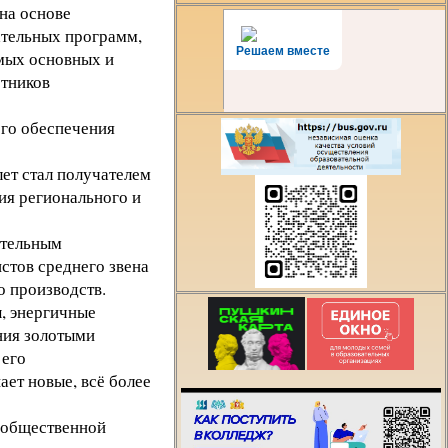
на основе
ательных программ,
Решаем вместе
мых основных и
тников
ого обеспечения
ет стал получателем
ия регионального и
ательным
стов среднего звена
 производств.
, энергичные
Есть предложения
ния золотыми
организации учебн
 его
процесса или знае
ает новые, всё более
как сделать техни
лучше?
и общественной