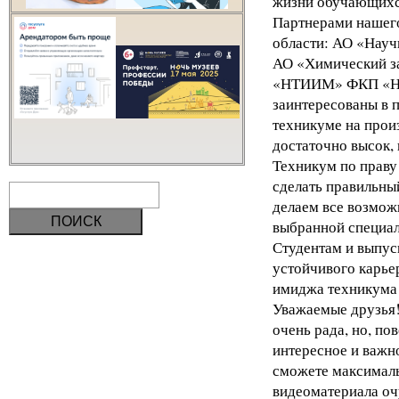
жизни обучающихс
Партнерами нашего
области: АО «Науч
АО «Химический з
«НТИИМ» ФКП «НИО
заинтересованы в 
техникуме на прои
достаточно высок, 
Техникум по праву
сделать правильны
делаем все возможн
выбранной специал
Студентам и выпус
устойчивого карье
имиджа техникума
Уважаемые друзья!
очень рада, но, по
интересное и важно
сможете максималь
видеоматериала оч