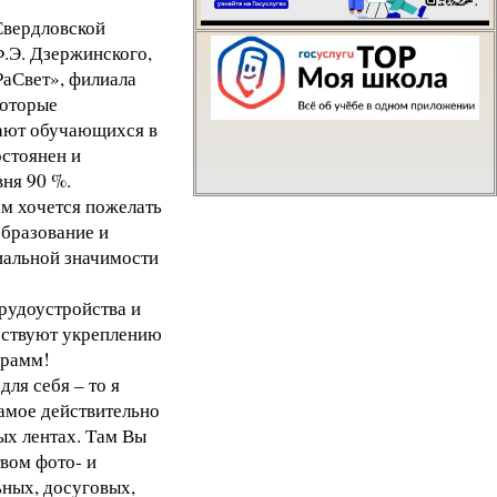
Свердловской
Написать о проблем
.Э. Дзержинского,
аСвет», филиала
оторые
шают обучающихся в
стоянен и
вня 90 %.
м хочется пожелать
образование и
циальной значимости
рудоустройства и
бствуют укреплению
грамм!
ля себя – то я
самое действительно
ых лентах. Там Вы
вом фото- и
ьных, досуговых,