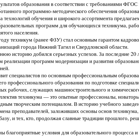
ультатов образования в соответствии с требованиями ФГОС 
ботанного программно-методического обеспечения образов
а технологий обучения и широкого ассортимента предлагае
разовательных программ для обучающихся техникума, рабо
ятого населения.
году техникум (ранее ФЗУ) стал основным гарантом кадров
анизаций города Нижний Тагил и Свердловской области.
тнюю историю добился серьезных успехов. За последние 20 л
ом реализации программ модернизации и развития образован
ней.
вит специалистов по основным профессиональным образов
го профессионального образования по подготовке специали
ых рабочих, служащих машиностроительного и химического
ллектив техникума — это опытные профессионалы, новаторы
идным творческим потенциалом. В историю учебного заведе
мена преподавателей, заложивших основы основ техникума,
азу, и тех, кто, продолжая славные традиции прошлого, реш
ны благоприятные условия для образовательного процесса 