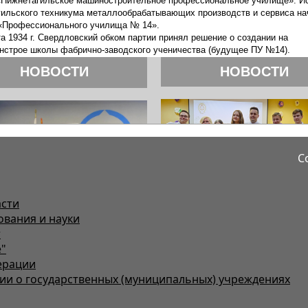
С
асти
ования и науки
т
"
ерации
и о государственных (муниципальных) учреждениях