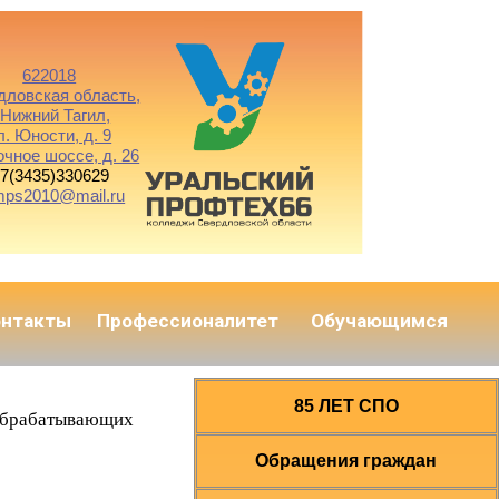
622018
дловская область,
. Нижний Тагил,
л. Юности, д. 9
очное шоссе, д. 26
7(3435)330629
mps2010@mail.ru
онтакты
Профессионалитет
Обучающимся
85 ЛЕТ СПО
ообрабатывающих
Обращения граждан