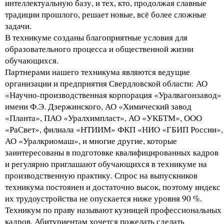
интеллектуальную базу, и тех, кто, продолжая славные
традиции прошлого, решает новые, всё более сложные
задачи.
В техникуме созданы благоприятные условия для
образовательного процесса и общественной жизни
обучающихся.
Партнерами нашего техникума являются ведущие
организации и предприятия Свердловской области: АО
«Научно-производственная корпорация «Уралвагонзавод»
имени Ф.Э. Дзержинского, АО «Химический завод
«Планта», ПАО «Уралхимпласт», АО «УКБТМ», ООО
«РаСвет», филиала «НТИИМ» ФКП «НИО «ГБИП России»,
АО «Уралкриомаш», и многие другие, которые
заинтересованы в подготовке квалифицированных кадров
и регулярно приглашают обучающихся в техникуме на
производственную практику. Спрос на выпускников
техникума постоянен и достаточно высок, поэтому индекс
их трудоустройства не опускается ниже уровня 90 %.
Техникум по праву называют кузницей профессиональных
кадров. Абитуриентам хочется пожелать сделать