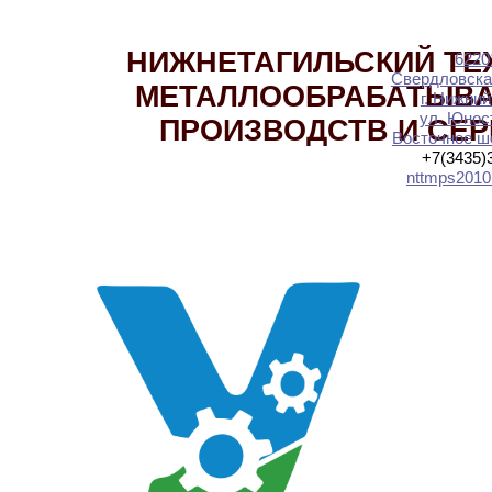
НИЖНЕТАГИЛЬСКИЙ ТЕ
6220
Свердловска
МЕТАЛЛООБРАБАТЫВ
г. Нижний
ул. Юност
ПРОИЗВОДСТВ И СЕ
Восточное шо
+7(3435)
nttmps2010