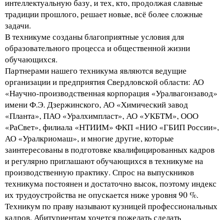
интеллектуальную базу, и тех, кто, продолжая славные
традиции прошлого, решает новые, всё более сложные
задачи.
В техникуме созданы благоприятные условия для
образовательного процесса и общественной жизни
обучающихся.
Партнерами нашего техникума являются ведущие
организации и предприятия Свердловской области: АО
«Научно-производственная корпорация «Уралвагонзавод»
имени Ф.Э. Дзержинского, АО «Химический завод
«Планта», ПАО «Уралхимпласт», АО «УКБТМ», ООО
«РаСвет», филиала «НТИИМ» ФКП «НИО «ГБИП России»,
АО «Уралкриомаш», и многие другие, которые
заинтересованы в подготовке квалифицированных кадров
и регулярно приглашают обучающихся в техникуме на
производственную практику. Спрос на выпускников
техникума постоянен и достаточно высок, поэтому индекс
их трудоустройства не опускается ниже уровня 90 %.
Техникум по праву называют кузницей профессиональных
кадров. Абитуриентам хочется пожелать сделать