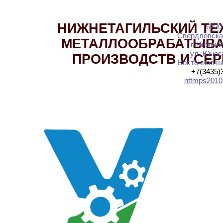
НИЖНЕТАГИЛЬСКИЙ ТЕ
6220
Свердловска
МЕТАЛЛООБРАБАТЫВ
г. Нижний
ул. Юност
ПРОИЗВОДСТВ И СЕ
Восточное шо
+7(3435)
nttmps2010