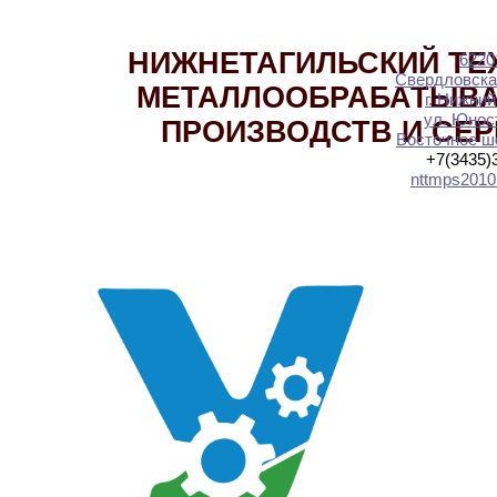
НИЖНЕТАГИЛЬСКИЙ ТЕ
6220
Свердловска
МЕТАЛЛООБРАБАТЫВ
г. Нижний
ул. Юност
ПРОИЗВОДСТВ И СЕ
Восточное шо
+7(3435)
nttmps2010