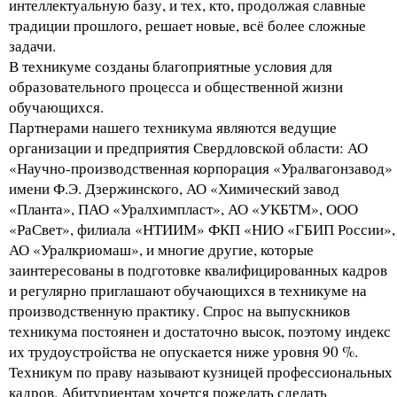
интеллектуальную базу, и тех, кто, продолжая славные
традиции прошлого, решает новые, всё более сложные
задачи.
В техникуме созданы благоприятные условия для
образовательного процесса и общественной жизни
обучающихся.
Партнерами нашего техникума являются ведущие
организации и предприятия Свердловской области: АО
«Научно-производственная корпорация «Уралвагонзавод»
имени Ф.Э. Дзержинского, АО «Химический завод
«Планта», ПАО «Уралхимпласт», АО «УКБТМ», ООО
«РаСвет», филиала «НТИИМ» ФКП «НИО «ГБИП России»,
АО «Уралкриомаш», и многие другие, которые
заинтересованы в подготовке квалифицированных кадров
и регулярно приглашают обучающихся в техникуме на
производственную практику. Спрос на выпускников
техникума постоянен и достаточно высок, поэтому индекс
их трудоустройства не опускается ниже уровня 90 %.
Техникум по праву называют кузницей профессиональных
кадров. Абитуриентам хочется пожелать сделать