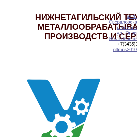
НИЖНЕТАГИЛЬСКИЙ ТЕ
6220
Свердловска
МЕТАЛЛООБРАБАТЫВ
г. Нижний
ул. Юност
ПРОИЗВОДСТВ И СЕ
Восточное шо
+7(3435)
nttmps2010