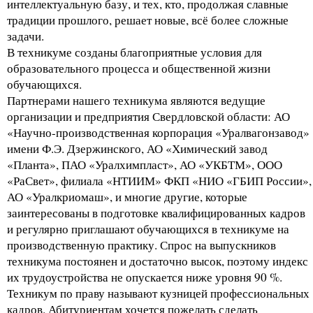
интеллектуальную базу, и тех, кто, продолжая славные
традиции прошлого, решает новые, всё более сложные
задачи.
В техникуме созданы благоприятные условия для
образовательного процесса и общественной жизни
обучающихся.
Партнерами нашего техникума являются ведущие
организации и предприятия Свердловской области: АО
«Научно-производственная корпорация «Уралвагонзавод»
имени Ф.Э. Дзержинского, АО «Химический завод
«Планта», ПАО «Уралхимпласт», АО «УКБТМ», ООО
«РаСвет», филиала «НТИИМ» ФКП «НИО «ГБИП России»,
АО «Уралкриомаш», и многие другие, которые
заинтересованы в подготовке квалифицированных кадров
и регулярно приглашают обучающихся в техникуме на
производственную практику. Спрос на выпускников
техникума постоянен и достаточно высок, поэтому индекс
их трудоустройства не опускается ниже уровня 90 %.
Техникум по праву называют кузницей профессиональных
кадров. Абитуриентам хочется пожелать сделать