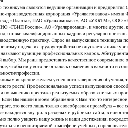
я.
 техникума являются ведущие организации и предприятия 
но-производственная корпорация «Уралвагонзавод» имени Ф
авод «Планта», ПАО «Уралхимпласт», АО «УКБТМ», ООО «Р
 «ГБИП России», АО «Уралкриомаш», и многие другие, к
подготовке квалифицированных кадров и регулярно пригла
зводственную практику. Спрос на выпускников техникума по
поэтому индекс их трудоустройства не опускается ниже уро
 называют кузницей профессиональных кадров. Абитуриента
й выбор. Мы рады предоставить качественное современное 
ое, чтобы ни у кого не осталось сомнения в важности и со
ьности/профессии.
кникам искренне желаем успешного завершения обучения, т
рного роста! Профессиональные успехи выпускников спосо
 и повышению престижа реализуемых образовательных про
 Если Вы нашли в моем обращении к Вам что-то интересное д
верьте, это всего лишь только своеобразная преамбула – все 
е находится внутри: в разделах и рубриках сайта, в новостн
но полно увидеть нашу жизнь и наши достижения; посредст
утиться в неповторяемой атмосфере учебных, соревновател