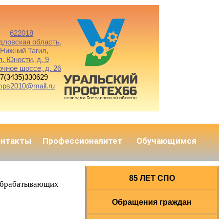
622018
дловская область,
. Нижний Тагил,
л. Юности, д. 9
очное шоссе, д. 26
7(3435)330629
mps2010@mail.ru
онтакты
Профессионалитет
Обучающимся
85 ЛЕТ СПО
ообрабатывающих
Обращения граждан