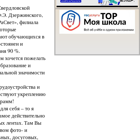
Свердловской
Написать о проблем
.Э. Дзержинского,
аСвет», филиала
оторые
шают обучающихся в
стоянен и
вня 90 %.
м хочется пожелать
образование и
циальной значимости
рудоустройства и
бствуют укреплению
грамм!
ля себя – то я
самое действительно
ых лентах. Там Вы
вом фото- и
ьных, досуговых,