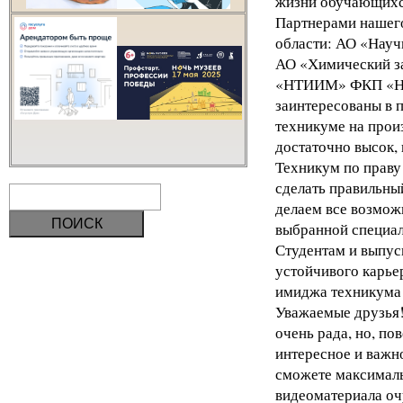
жизни обучающихс
Партнерами нашего
области: АО «Науч
АО «Химический з
«НТИИМ» ФКП «НИО
заинтересованы в 
техникуме на прои
достаточно высок, 
Техникум по праву
сделать правильны
делаем все возможн
выбранной специал
Студентам и выпус
устойчивого карье
имиджа техникума
Уважаемые друзья!
очень рада, но, по
интересное и важно
сможете максималь
видеоматериала оч