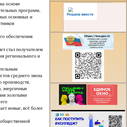
на основе
ательных программ,
Решаем вместе
мых основных и
тников
ого обеспечения
ет стал получателем
ия регионального и
ательным
стов среднего звена
 производств.
, энергичные
Есть предложения
ния золотыми
организации учебн
 его
процесса или знае
ает новые, всё более
как сделать техни
лучше?
и общественной