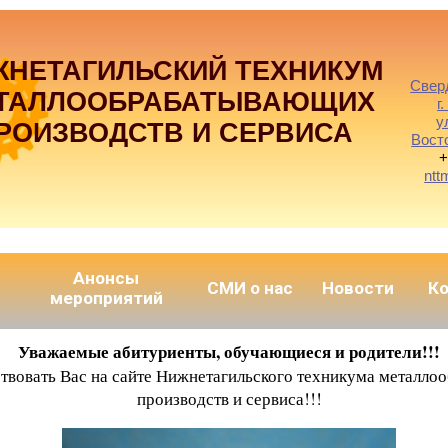
ЖНЕТАГИЛЬСКИЙ ТЕХНИКУМ
Свер
ТАЛЛООБРАБАТЫВАЮЩИХ
г
у
РОИЗВОДСТВ И СЕРВИСА
Вост
+
ntt
Анонсы
СМИ о нас
Новости
К
мероприятий
Уважаемые абитуриенты, обучающиеся и родители!!!
ствовать Вас на сайте Нижнетагильского техникума металл
производств и сервиса!!!