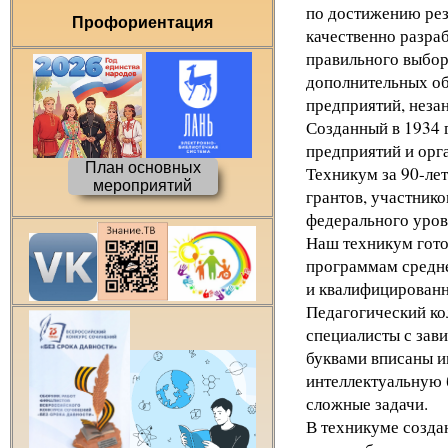
по достижению рез
Профориентация
качественно разра
правильного выбор
дополнительных об
предприятий, незан
Созданный в 1934 
предприятий и орг
План основных
Техникум за 90-ле
мероприятий
грантов, участник
федерального уров
Наш техникум гото
программам средне
и квалифицированн
Педагогический ко
специалисты с зав
буквами вписаны и
интеллектуальную б
сложные задачи.
В техникуме созда