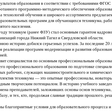
ультатов образования в соответствии с требованиями ФГОС 
ботанного программно-методического обеспечения образов
а технологий обучения и широкого ассортимента предлагае
разовательных программ для обучающихся техникума, рабо
ятого населения.
году техникум (ранее ФЗУ) стал основным гарантом кадров
анизаций города Нижний Тагил и Свердловской области.
тнюю историю добился серьезных успехов. За последние 20 л
ом реализации программ модернизации и развития образован
ней.
вит специалистов по основным профессиональным образов
го профессионального образования по подготовке специали
ых рабочих, служащих машиностроительного и химического
ллектив техникума — это опытные профессионалы, новаторы
идным творческим потенциалом. В историю учебного заведе
мена преподавателей, заложивших основы основ техникума,
азу, и тех, кто, продолжая славные традиции прошлого, реш
ны благоприятные условия для образовательного процесса 