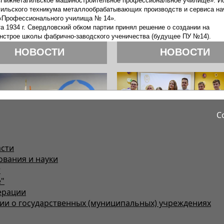
С
асти
ования и науки
т
"
ерации
и о государственных (муниципальных) учреждениях