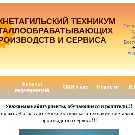
ЖНЕТАГИЛЬСКИЙ ТЕХНИКУМ
Свер
ТАЛЛООБРАБАТЫВАЮЩИХ
г
у
РОИЗВОДСТВ И СЕРВИСА
Вост
+
ntt
Анонсы
СМИ о нас
Новости
К
мероприятий
Уважаемые абитуриенты, обучающиеся и родители!!!
ствовать Вас на сайте Нижнетагильского техникума металл
производств и сервиса!!!