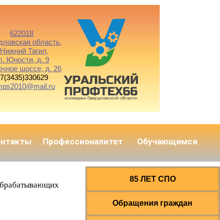
622018
дловская область,
. Нижний Тагил,
л. Юности, д. 9
очное шоссе, д. 26
7(3435)330629
mps2010@mail.ru
онтакты
Профессионалитет
Обучающимся
85 ЛЕТ СПО
ообрабатывающих
Обращения граждан