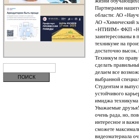
жизни обучающихс
Партнерами нашего
области: АО «Науч
АО «Химический з
«НТИИМ» ФКП «НИО
заинтересованы в 
техникуме на прои
достаточно высок, 
Техникум по праву
сделать правильны
делаем все возможн
выбранной специал
Студентам и выпус
устойчивого карье
имиджа техникума
Уважаемые друзья!
очень рада, но, по
интересное и важно
сможете максималь
видеоматериала оч