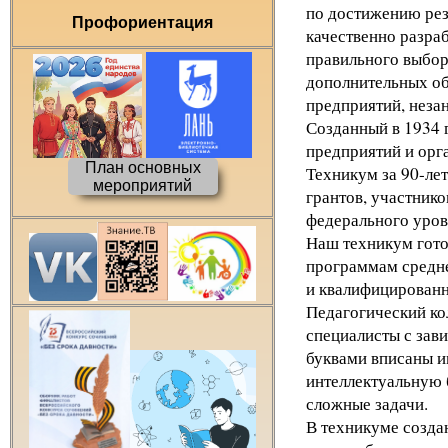
по достижению рез
Профориентация
качественно разра
правильного выбор
дополнительных об
предприятий, незан
Созданный в 1934 
предприятий и орг
План основных
Техникум за 90-ле
мероприятий
грантов, участник
федерального уров
Наш техникум гото
программам средне
и квалифицированн
Педагогический ко
специалисты с зав
буквами вписаны и
интеллектуальную б
сложные задачи.
В техникуме созда