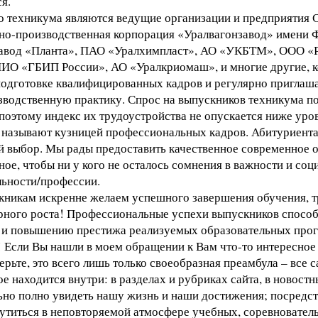
я.
 техникума являются ведущие организации и предприятия 
но-производственная корпорация «Уралвагонзавод» имени Ф
авод «Планта», ПАО «Уралхимпласт», АО «УКБТМ», ООО «Р
 «ГБИП России», АО «Уралкриомаш», и многие другие, к
подготовке квалифицированных кадров и регулярно пригла
зводственную практику. Спрос на выпускников техникума по
поэтому индекс их трудоустройства не опускается ниже уро
 называют кузницей профессиональных кадров. Абитуриента
й выбор. Мы рады предоставить качественное современное 
ое, чтобы ни у кого не осталось сомнения в важности и со
ьности/профессии.
кникам искренне желаем успешного завершения обучения, т
рного роста! Профессиональные успехи выпускников спосо
 и повышению престижа реализуемых образовательных про
 Если Вы нашли в моем обращении к Вам что-то интересное д
верьте, это всего лишь только своеобразная преамбула – все 
е находится внутри: в разделах и рубриках сайта, в новостн
но полно увидеть нашу жизнь и наши достижения; посредст
утиться в неповторяемой атмосфере учебных, соревновател