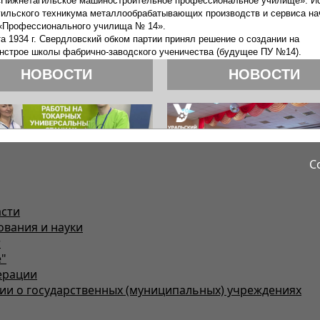
С
асти
ования и науки
т
"
ерации
и о государственных (муниципальных) учреждениях