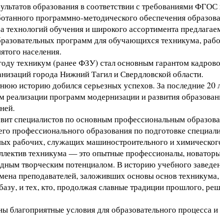
ультатов образования в соответствии с требованиями ФГОС 
ботанного программно-методического обеспечения образов
а технологий обучения и широкого ассортимента предлагае
разовательных программ для обучающихся техникума, рабо
ятого населения.
году техникум (ранее ФЗУ) стал основным гарантом кадров
анизаций города Нижний Тагил и Свердловской области.
тнюю историю добился серьезных успехов. За последние 20 л
ом реализации программ модернизации и развития образован
ней.
вит специалистов по основным профессиональным образов
го профессионального образования по подготовке специали
ых рабочих, служащих машиностроительного и химического
ллектив техникума — это опытные профессионалы, новаторы
идным творческим потенциалом. В историю учебного заведе
мена преподавателей, заложивших основы основ техникума,
азу, и тех, кто, продолжая славные традиции прошлого, реш
ны благоприятные условия для образовательного процесса 