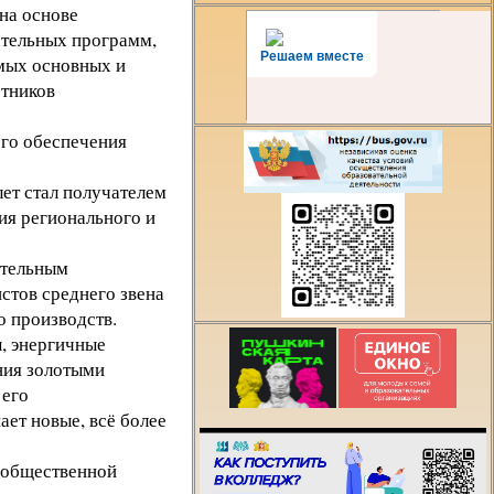
на основе
ательных программ,
Решаем вместе
мых основных и
тников
ого обеспечения
ет стал получателем
ия регионального и
ательным
стов среднего звена
 производств.
, энергичные
Есть предложения
ния золотыми
организации учебн
 его
процесса или знае
ает новые, всё более
как сделать техни
лучше?
и общественной