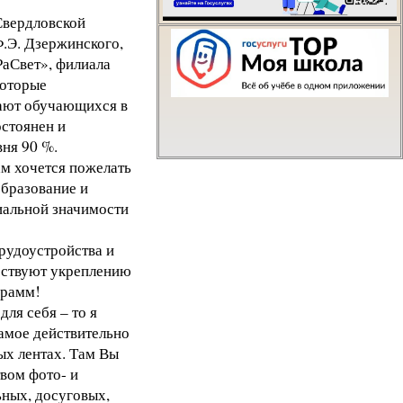
Свердловской
Написать о проблем
.Э. Дзержинского,
аСвет», филиала
оторые
шают обучающихся в
стоянен и
вня 90 %.
м хочется пожелать
образование и
циальной значимости
рудоустройства и
бствуют укреплению
грамм!
ля себя – то я
самое действительно
ых лентах. Там Вы
вом фото- и
ьных, досуговых,