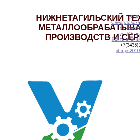
НИЖНЕТАГИЛЬСКИЙ ТЕ
6220
Свердловска
МЕТАЛЛООБРАБАТЫВ
г. Нижний
ул. Юност
ПРОИЗВОДСТВ И СЕ
Восточное шо
+7(3435)
nttmps2010