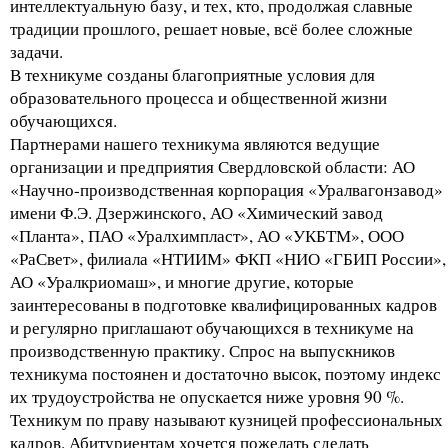
интеллектуальную базу, и тех, кто, продолжая славные
традиции прошлого, решает новые, всё более сложные
задачи.
В техникуме созданы благоприятные условия для
образовательного процесса и общественной жизни
обучающихся.
Партнерами нашего техникума являются ведущие
организации и предприятия Свердловской области: АО
«Научно-производственная корпорация «Уралвагонзавод»
имени Ф.Э. Дзержинского, АО «Химический завод
«Планта», ПАО «Уралхимпласт», АО «УКБТМ», ООО
«РаСвет», филиала «НТИИМ» ФКП «НИО «ГБИП России»,
АО «Уралкриомаш», и многие другие, которые
заинтересованы в подготовке квалифицированных кадров
и регулярно приглашают обучающихся в техникуме на
производственную практику. Спрос на выпускников
техникума постоянен и достаточно высок, поэтому индекс
их трудоустройства не опускается ниже уровня 90 %.
Техникум по праву называют кузницей профессиональных
кадров. Абитуриентам хочется пожелать сделать