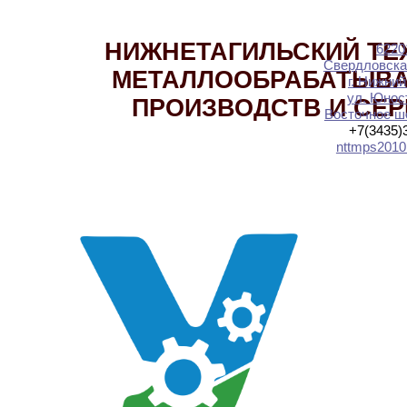
НИЖНЕТАГИЛЬСКИЙ ТЕ
6220
Свердловска
МЕТАЛЛООБРАБАТЫВ
г. Нижний
ул. Юност
ПРОИЗВОДСТВ И СЕ
Восточное шо
+7(3435)
nttmps2010