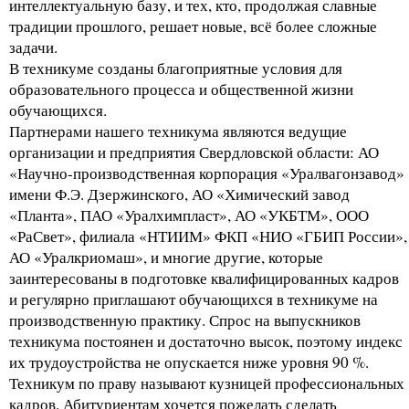
интеллектуальную базу, и тех, кто, продолжая славные
традиции прошлого, решает новые, всё более сложные
задачи.
В техникуме созданы благоприятные условия для
образовательного процесса и общественной жизни
обучающихся.
Партнерами нашего техникума являются ведущие
организации и предприятия Свердловской области: АО
«Научно-производственная корпорация «Уралвагонзавод»
имени Ф.Э. Дзержинского, АО «Химический завод
«Планта», ПАО «Уралхимпласт», АО «УКБТМ», ООО
«РаСвет», филиала «НТИИМ» ФКП «НИО «ГБИП России»,
АО «Уралкриомаш», и многие другие, которые
заинтересованы в подготовке квалифицированных кадров
и регулярно приглашают обучающихся в техникуме на
производственную практику. Спрос на выпускников
техникума постоянен и достаточно высок, поэтому индекс
их трудоустройства не опускается ниже уровня 90 %.
Техникум по праву называют кузницей профессиональных
кадров. Абитуриентам хочется пожелать сделать