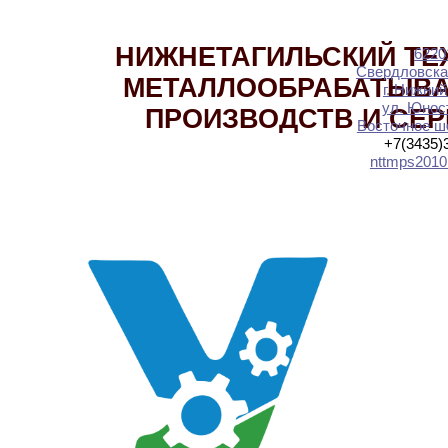
НИЖНЕТАГИЛЬСКИЙ ТЕ
6220
Свердловска
МЕТАЛЛООБРАБАТЫВ
г. Нижний
ул. Юност
ПРОИЗВОДСТВ И СЕ
Восточное шо
+7(3435)
nttmps2010