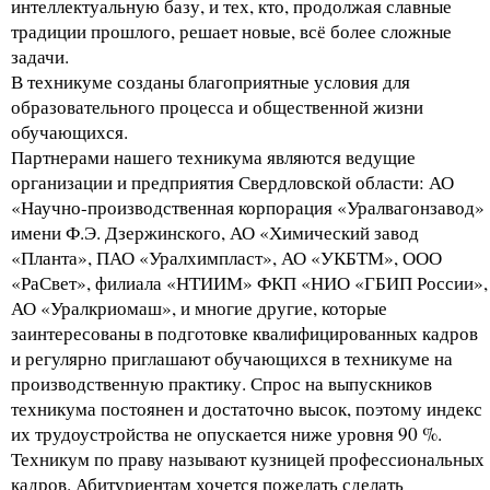
интеллектуальную базу, и тех, кто, продолжая славные
традиции прошлого, решает новые, всё более сложные
задачи.
В техникуме созданы благоприятные условия для
образовательного процесса и общественной жизни
обучающихся.
Партнерами нашего техникума являются ведущие
организации и предприятия Свердловской области: АО
«Научно-производственная корпорация «Уралвагонзавод»
имени Ф.Э. Дзержинского, АО «Химический завод
«Планта», ПАО «Уралхимпласт», АО «УКБТМ», ООО
«РаСвет», филиала «НТИИМ» ФКП «НИО «ГБИП России»,
АО «Уралкриомаш», и многие другие, которые
заинтересованы в подготовке квалифицированных кадров
и регулярно приглашают обучающихся в техникуме на
производственную практику. Спрос на выпускников
техникума постоянен и достаточно высок, поэтому индекс
их трудоустройства не опускается ниже уровня 90 %.
Техникум по праву называют кузницей профессиональных
кадров. Абитуриентам хочется пожелать сделать