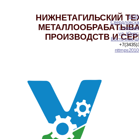
НИЖНЕТАГИЛЬСКИЙ ТЕ
6220
Свердловска
МЕТАЛЛООБРАБАТЫВ
г. Нижний
ул. Юност
ПРОИЗВОДСТВ И СЕ
Восточное шо
+7(3435)
nttmps2010