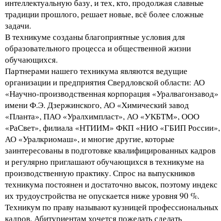
интеллектуальную базу, и тех, кто, продолжая славные
традиции прошлого, решает новые, всё более сложные
задачи.
В техникуме созданы благоприятные условия для
образовательного процесса и общественной жизни
обучающихся.
Партнерами нашего техникума являются ведущие
организации и предприятия Свердловской области: АО
«Научно-производственная корпорация «Уралвагонзавод»
имени Ф.Э. Дзержинского, АО «Химический завод
«Планта», ПАО «Уралхимпласт», АО «УКБТМ», ООО
«РаСвет», филиала «НТИИМ» ФКП «НИО «ГБИП России»,
АО «Уралкриомаш», и многие другие, которые
заинтересованы в подготовке квалифицированных кадров
и регулярно приглашают обучающихся в техникуме на
производственную практику. Спрос на выпускников
техникума постоянен и достаточно высок, поэтому индекс
их трудоустройства не опускается ниже уровня 90 %.
Техникум по праву называют кузницей профессиональных
кадров. Абитуриентам хочется пожелать сделать