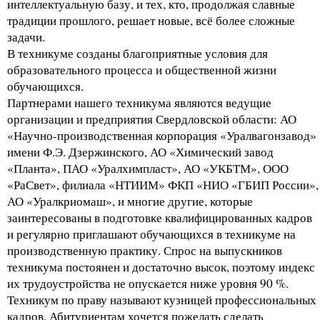
интеллектуальную базу, и тех, кто, продолжая славные
традиции прошлого, решает новые, всё более сложные
задачи.
В техникуме созданы благоприятные условия для
образовательного процесса и общественной жизни
обучающихся.
Партнерами нашего техникума являются ведущие
организации и предприятия Свердловской области: АО
«Научно-производственная корпорация «Уралвагонзавод»
имени Ф.Э. Дзержинского, АО «Химический завод
«Планта», ПАО «Уралхимпласт», АО «УКБТМ», ООО
«РаСвет», филиала «НТИИМ» ФКП «НИО «ГБИП России»,
АО «Уралкриомаш», и многие другие, которые
заинтересованы в подготовке квалифицированных кадров
и регулярно приглашают обучающихся в техникуме на
производственную практику. Спрос на выпускников
техникума постоянен и достаточно высок, поэтому индекс
их трудоустройства не опускается ниже уровня 90 %.
Техникум по праву называют кузницей профессиональных
кадров. Абитуриентам хочется пожелать сделать