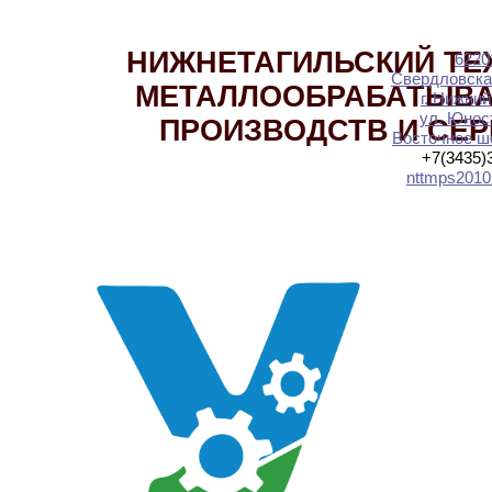
НИЖНЕТАГИЛЬСКИЙ ТЕ
6220
Свердловска
МЕТАЛЛООБРАБАТЫВ
г. Нижний
ул. Юност
ПРОИЗВОДСТВ И СЕ
Восточное шо
+7(3435)
nttmps2010