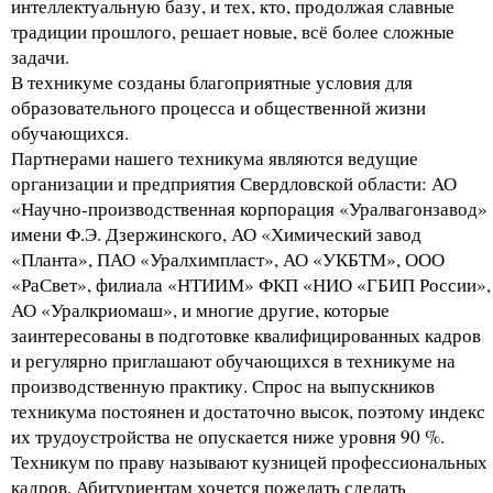
интеллектуальную базу, и тех, кто, продолжая славные
традиции прошлого, решает новые, всё более сложные
задачи.
В техникуме созданы благоприятные условия для
образовательного процесса и общественной жизни
обучающихся.
Партнерами нашего техникума являются ведущие
организации и предприятия Свердловской области: АО
«Научно-производственная корпорация «Уралвагонзавод»
имени Ф.Э. Дзержинского, АО «Химический завод
«Планта», ПАО «Уралхимпласт», АО «УКБТМ», ООО
«РаСвет», филиала «НТИИМ» ФКП «НИО «ГБИП России»,
АО «Уралкриомаш», и многие другие, которые
заинтересованы в подготовке квалифицированных кадров
и регулярно приглашают обучающихся в техникуме на
производственную практику. Спрос на выпускников
техникума постоянен и достаточно высок, поэтому индекс
их трудоустройства не опускается ниже уровня 90 %.
Техникум по праву называют кузницей профессиональных
кадров. Абитуриентам хочется пожелать сделать