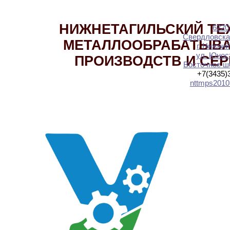
НИЖНЕТАГИЛЬСКИЙ ТЕ
6220
Свердловска
МЕТАЛЛООБРАБАТЫВ
г. Нижний
ул. Юност
ПРОИЗВОДСТВ И СЕ
Восточное шо
+7(3435)
nttmps2010