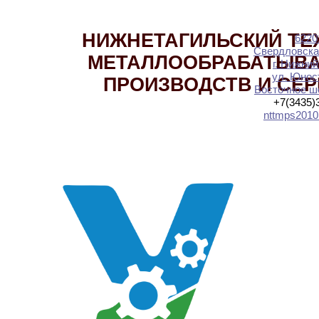
НИЖНЕТАГИЛЬСКИЙ ТЕ
6220
Свердловска
МЕТАЛЛООБРАБАТЫВ
г. Нижний
ул. Юност
ПРОИЗВОДСТВ И СЕ
Восточное шо
+7(3435)
nttmps2010