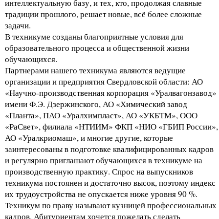
интеллектуальную базу, и тех, кто, продолжая славные
традиции прошлого, решает новые, всё более сложные
задачи.
В техникуме созданы благоприятные условия для
образовательного процесса и общественной жизни
обучающихся.
Партнерами нашего техникума являются ведущие
организации и предприятия Свердловской области: АО
«Научно-производственная корпорация «Уралвагонзавод»
имени Ф.Э. Дзержинского, АО «Химический завод
«Планта», ПАО «Уралхимпласт», АО «УКБТМ», ООО
«РаСвет», филиала «НТИИМ» ФКП «НИО «ГБИП России»,
АО «Уралкриомаш», и многие другие, которые
заинтересованы в подготовке квалифицированных кадров
и регулярно приглашают обучающихся в техникуме на
производственную практику. Спрос на выпускников
техникума постоянен и достаточно высок, поэтому индекс
их трудоустройства не опускается ниже уровня 90 %.
Техникум по праву называют кузницей профессиональных
кадров. Абитуриентам хочется пожелать сделать