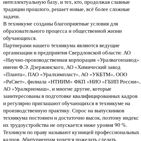
интеллектуальную базу, и тех, кто, продолжая славные
традиции прошлого, решает новые, всё более сложные
задачи.
В техникуме созданы благоприятные условия для
образовательного процесса и общественной жизни
обучающихся.
Партнерами нашего техникума являются ведущие
организации и предприятия Свердловской области: АО
«Научно-производственная корпорация «Уралвагонзавод»
имени Ф.Э. Дзержинского, АО «Химический завод
«Планта», ПАО «Уралхимпласт», АО «УКБТМ», ООО
«РаСвет», филиала «НТИИМ» ФКП «НИО «ГБИП России»,
АО «Уралкриомаш», и многие другие, которые
заинтересованы в подготовке квалифицированных кадров
и регулярно приглашают обучающихся в техникуме на
производственную практику. Спрос на выпускников
техникума постоянен и достаточно высок, поэтому индекс
их трудоустройства не опускается ниже уровня 90 %.
Техникум по праву называют кузницей профессиональных
кадров. Абитуриентам хочется пожелать сделать