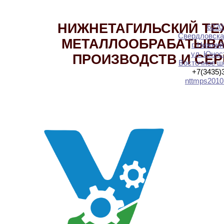
НИЖНЕТАГИЛЬСКИЙ ТЕ
6220
Свердловска
МЕТАЛЛООБРАБАТЫВ
г. Нижний
ул. Юност
ПРОИЗВОДСТВ И СЕ
Восточное шо
+7(3435)
nttmps2010