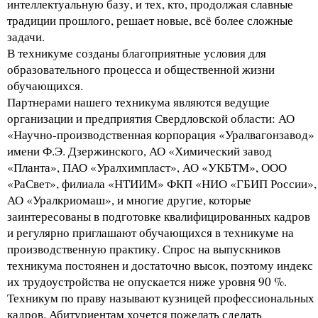
интеллектуальную базу, и тех, кто, продолжая славные
традиции прошлого, решает новые, всё более сложные
задачи.
В техникуме созданы благоприятные условия для
образовательного процесса и общественной жизни
обучающихся.
Партнерами нашего техникума являются ведущие
организации и предприятия Свердловской области: АО
«Научно-производственная корпорация «Уралвагонзавод»
имени Ф.Э. Дзержинского, АО «Химический завод
«Планта», ПАО «Уралхимпласт», АО «УКБТМ», ООО
«РаСвет», филиала «НТИИМ» ФКП «НИО «ГБИП России»,
АО «Уралкриомаш», и многие другие, которые
заинтересованы в подготовке квалифицированных кадров
и регулярно приглашают обучающихся в техникуме на
производственную практику. Спрос на выпускников
техникума постоянен и достаточно высок, поэтому индекс
их трудоустройства не опускается ниже уровня 90 %.
Техникум по праву называют кузницей профессиональных
кадров. Абитуриентам хочется пожелать сделать