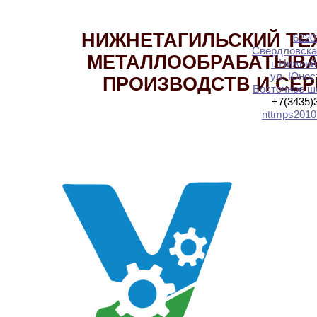
НИЖНЕТАГИЛЬСКИЙ ТЕ
6220
Свердловска
МЕТАЛЛООБРАБАТЫВ
г. Нижний
ул. Юност
ПРОИЗВОДСТВ И СЕ
Восточное шо
+7(3435)
nttmps2010