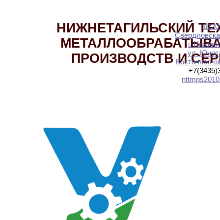
НИЖНЕТАГИЛЬСКИЙ ТЕ
6220
Свердловска
МЕТАЛЛООБРАБАТЫВ
г. Нижний
ул. Юност
ПРОИЗВОДСТВ И СЕ
Восточное шо
+7(3435)
nttmps2010