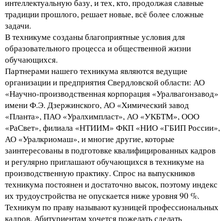
интеллектуальную базу, и тех, кто, продолжая славные
традиции прошлого, решает новые, всё более сложные
задачи.
В техникуме созданы благоприятные условия для
образовательного процесса и общественной жизни
обучающихся.
Партнерами нашего техникума являются ведущие
организации и предприятия Свердловской области: АО
«Научно-производственная корпорация «Уралвагонзавод»
имени Ф.Э. Дзержинского, АО «Химический завод
«Планта», ПАО «Уралхимпласт», АО «УКБТМ», ООО
«РаСвет», филиала «НТИИМ» ФКП «НИО «ГБИП России»,
АО «Уралкриомаш», и многие другие, которые
заинтересованы в подготовке квалифицированных кадров
и регулярно приглашают обучающихся в техникуме на
производственную практику. Спрос на выпускников
техникума постоянен и достаточно высок, поэтому индекс
их трудоустройства не опускается ниже уровня 90 %.
Техникум по праву называют кузницей профессиональных
кадров. Абитуриентам хочется пожелать сделать