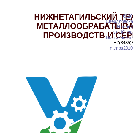
НИЖНЕТАГИЛЬСКИЙ ТЕ
6220
Свердловска
МЕТАЛЛООБРАБАТЫВ
г. Нижний
ул. Юност
ПРОИЗВОДСТВ И СЕ
Восточное шо
+7(3435)
nttmps2010