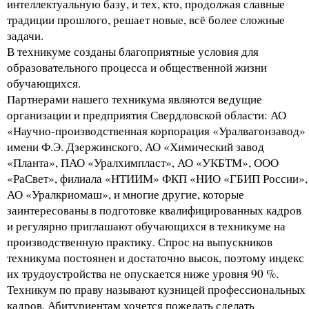
интеллектуальную базу, и тех, кто, продолжая славные
традиции прошлого, решает новые, всё более сложные
задачи.
В техникуме созданы благоприятные условия для
образовательного процесса и общественной жизни
обучающихся.
Партнерами нашего техникума являются ведущие
организации и предприятия Свердловской области: АО
«Научно-производственная корпорация «Уралвагонзавод»
имени Ф.Э. Дзержинского, АО «Химический завод
«Планта», ПАО «Уралхимпласт», АО «УКБТМ», ООО
«РаСвет», филиала «НТИИМ» ФКП «НИО «ГБИП России»,
АО «Уралкриомаш», и многие другие, которые
заинтересованы в подготовке квалифицированных кадров
и регулярно приглашают обучающихся в техникуме на
производственную практику. Спрос на выпускников
техникума постоянен и достаточно высок, поэтому индекс
их трудоустройства не опускается ниже уровня 90 %.
Техникум по праву называют кузницей профессиональных
кадров. Абитуриентам хочется пожелать сделать