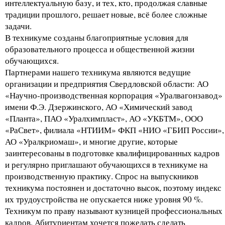
интеллектуальную базу, и тех, кто, продолжая славные
традиции прошлого, решает новые, всё более сложные
задачи.
В техникуме созданы благоприятные условия для
образовательного процесса и общественной жизни
обучающихся.
Партнерами нашего техникума являются ведущие
организации и предприятия Свердловской области: АО
«Научно-производственная корпорация «Уралвагонзавод»
имени Ф.Э. Дзержинского, АО «Химический завод
«Планта», ПАО «Уралхимпласт», АО «УКБТМ», ООО
«РаСвет», филиала «НТИИМ» ФКП «НИО «ГБИП России»,
АО «Уралкриомаш», и многие другие, которые
заинтересованы в подготовке квалифицированных кадров
и регулярно приглашают обучающихся в техникуме на
производственную практику. Спрос на выпускников
техникума постоянен и достаточно высок, поэтому индекс
их трудоустройства не опускается ниже уровня 90 %.
Техникум по праву называют кузницей профессиональных
кадров. Абитуриентам хочется пожелать сделать