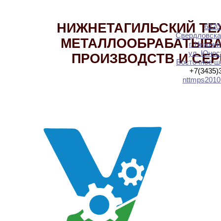
НИЖНЕТАГИЛЬСКИЙ ТЕ
6220
Свердловска
МЕТАЛЛООБРАБАТЫВ
г. Нижний
ул. Юност
ПРОИЗВОДСТВ И СЕ
Восточное шо
+7(3435)
nttmps2010