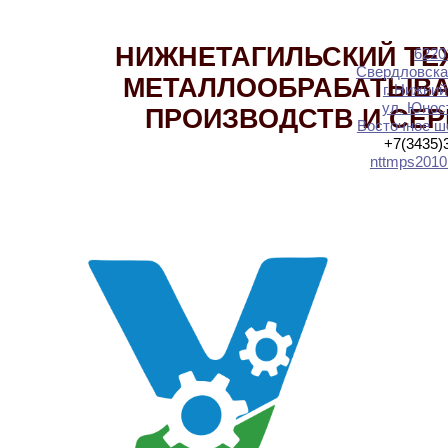
НИЖНЕТАГИЛЬСКИЙ ТЕ
6220
Свердловска
МЕТАЛЛООБРАБАТЫВ
г. Нижний
ул. Юност
ПРОИЗВОДСТВ И СЕ
Восточное шо
+7(3435)
nttmps2010