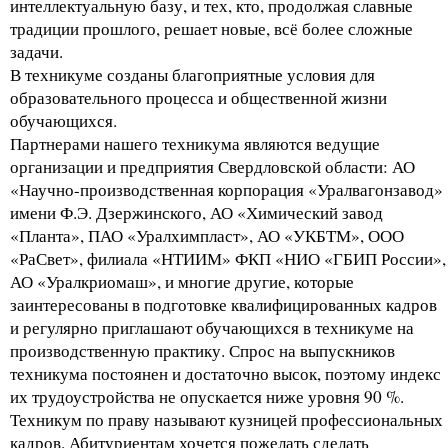
интеллектуальную базу, и тех, кто, продолжая славные
традиции прошлого, решает новые, всё более сложные
задачи.
В техникуме созданы благоприятные условия для
образовательного процесса и общественной жизни
обучающихся.
Партнерами нашего техникума являются ведущие
организации и предприятия Свердловской области: АО
«Научно-производственная корпорация «Уралвагонзавод»
имени Ф.Э. Дзержинского, АО «Химический завод
«Планта», ПАО «Уралхимпласт», АО «УКБТМ», ООО
«РаСвет», филиала «НТИИМ» ФКП «НИО «ГБИП России»,
АО «Уралкриомаш», и многие другие, которые
заинтересованы в подготовке квалифицированных кадров
и регулярно приглашают обучающихся в техникуме на
производственную практику. Спрос на выпускников
техникума постоянен и достаточно высок, поэтому индекс
их трудоустройства не опускается ниже уровня 90 %.
Техникум по праву называют кузницей профессиональных
кадров. Абитуриентам хочется пожелать сделать