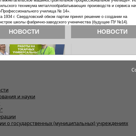
С
асти
ования и науки
т
"
ерации
и о государственных (муниципальных) учреждениях