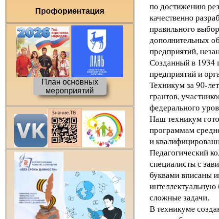
по достижению рез
Профориентация
качественно разра
правильного выбор
дополнительных об
предприятий, незан
Созданный в 1934 
предприятий и орг
План основных
Техникум за 90-ле
мероприятий
грантов, участник
федерального уров
Наш техникум гото
программам средне
и квалифицированн
Педагогический ко
специалисты с зав
буквами вписаны и
интеллектуальную б
сложные задачи.
В техникуме созда