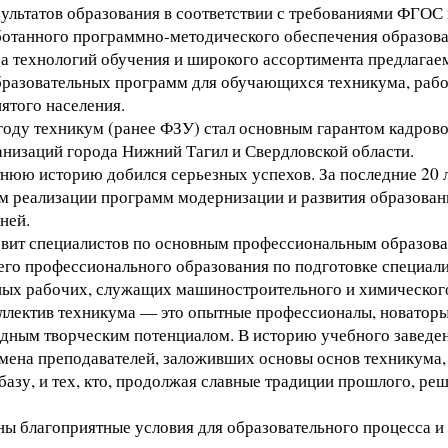
ультатов образования в соответствии с требованиями ФГОС 
ботанного программно-методического обеспечения образов
а технологий обучения и широкого ассортимента предлагае
разовательных программ для обучающихся техникума, рабо
ятого населения.
году техникум (ранее ФЗУ) стал основным гарантом кадров
анизаций города Нижний Тагил и Свердловской области.
тнюю историю добился серьезных успехов. За последние 20 л
ом реализации программ модернизации и развития образован
ней.
вит специалистов по основным профессиональным образов
го профессионального образования по подготовке специали
ых рабочих, служащих машиностроительного и химического
ллектив техникума — это опытные профессионалы, новаторы
идным творческим потенциалом. В историю учебного заведе
мена преподавателей, заложивших основы основ техникума,
азу, и тех, кто, продолжая славные традиции прошлого, реш
ны благоприятные условия для образовательного процесса 