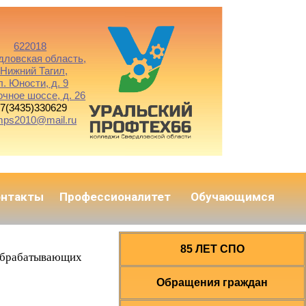
622018
дловская область,
. Нижний Тагил,
л. Юности, д. 9
очное шоссе, д. 26
7(3435)330629
mps2010@mail.ru
онтакты
Профессионалитет
Обучающимся
85 ЛЕТ СПО
ообрабатывающих
Обращения граждан