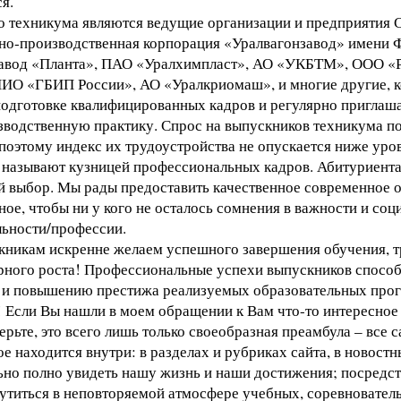
я.
 техникума являются ведущие организации и предприятия 
но-производственная корпорация «Уралвагонзавод» имени Ф
авод «Планта», ПАО «Уралхимпласт», АО «УКБТМ», ООО «Р
 «ГБИП России», АО «Уралкриомаш», и многие другие, к
подготовке квалифицированных кадров и регулярно пригла
зводственную практику. Спрос на выпускников техникума по
поэтому индекс их трудоустройства не опускается ниже уро
 называют кузницей профессиональных кадров. Абитуриента
й выбор. Мы рады предоставить качественное современное 
ое, чтобы ни у кого не осталось сомнения в важности и со
ьности/профессии.
кникам искренне желаем успешного завершения обучения, т
рного роста! Профессиональные успехи выпускников спосо
 и повышению престижа реализуемых образовательных про
 Если Вы нашли в моем обращении к Вам что-то интересное д
верьте, это всего лишь только своеобразная преамбула – все 
е находится внутри: в разделах и рубриках сайта, в новостн
но полно увидеть нашу жизнь и наши достижения; посредст
утиться в неповторяемой атмосфере учебных, соревновател