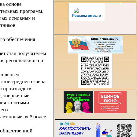
на основе
ательных программ,
Решаем вместе
мых основных и
тников
ого обеспечения
ет стал получателем
ия регионального и
ательным
стов среднего звена
 производств.
, энергичные
Есть предложения
ния золотыми
организации учебн
 его
процесса или знае
ает новые, всё более
как сделать техни
лучше?
и общественной