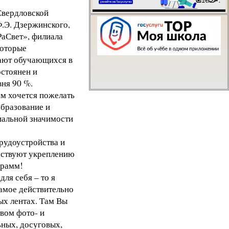
Свердловской
Написать о проблем
.Э. Дзержинского,
аСвет», филиала
оторые
шают обучающихся в
стоянен и
вня 90 %.
м хочется пожелать
образование и
циальной значимости
рудоустройства и
бствуют укреплению
грамм!
ля себя – то я
самое действительно
ых лентах. Там Вы
вом фото- и
ьных, досуговых,