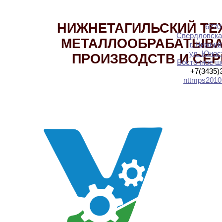
НИЖНЕТАГИЛЬСКИЙ ТЕ
6220
Свердловска
МЕТАЛЛООБРАБАТЫВ
г. Нижний
ул. Юност
ПРОИЗВОДСТВ И СЕ
Восточное шо
+7(3435)
nttmps2010