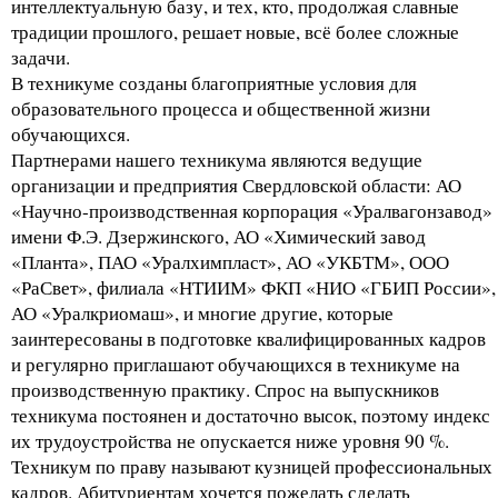
интеллектуальную базу, и тех, кто, продолжая славные
традиции прошлого, решает новые, всё более сложные
задачи.
В техникуме созданы благоприятные условия для
образовательного процесса и общественной жизни
обучающихся.
Партнерами нашего техникума являются ведущие
организации и предприятия Свердловской области: АО
«Научно-производственная корпорация «Уралвагонзавод»
имени Ф.Э. Дзержинского, АО «Химический завод
«Планта», ПАО «Уралхимпласт», АО «УКБТМ», ООО
«РаСвет», филиала «НТИИМ» ФКП «НИО «ГБИП России»,
АО «Уралкриомаш», и многие другие, которые
заинтересованы в подготовке квалифицированных кадров
и регулярно приглашают обучающихся в техникуме на
производственную практику. Спрос на выпускников
техникума постоянен и достаточно высок, поэтому индекс
их трудоустройства не опускается ниже уровня 90 %.
Техникум по праву называют кузницей профессиональных
кадров. Абитуриентам хочется пожелать сделать