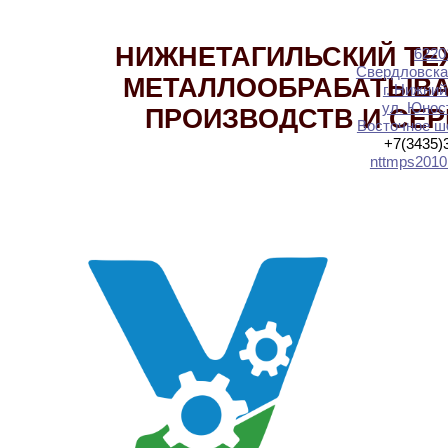
НИЖНЕТАГИЛЬСКИЙ ТЕ
6220
Свердловска
МЕТАЛЛООБРАБАТЫВ
г. Нижний
ул. Юност
ПРОИЗВОДСТВ И СЕ
Восточное шо
+7(3435)
nttmps2010