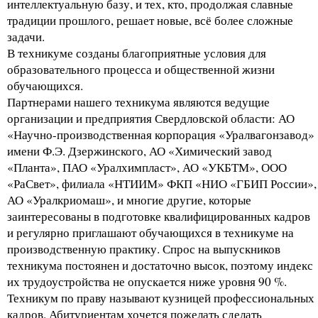
интеллектуальную базу, и тех, кто, продолжая славные
традиции прошлого, решает новые, всё более сложные
задачи.
В техникуме созданы благоприятные условия для
образовательного процесса и общественной жизни
обучающихся.
Партнерами нашего техникума являются ведущие
организации и предприятия Свердловской области: АО
«Научно-производственная корпорация «Уралвагонзавод»
имени Ф.Э. Дзержинского, АО «Химический завод
«Планта», ПАО «Уралхимпласт», АО «УКБТМ», ООО
«РаСвет», филиала «НТИИМ» ФКП «НИО «ГБИП России»,
АО «Уралкриомаш», и многие другие, которые
заинтересованы в подготовке квалифицированных кадров
и регулярно приглашают обучающихся в техникуме на
производственную практику. Спрос на выпускников
техникума постоянен и достаточно высок, поэтому индекс
их трудоустройства не опускается ниже уровня 90 %.
Техникум по праву называют кузницей профессиональных
кадров. Абитуриентам хочется пожелать сделать