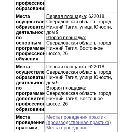
профессионального
образования
Места
Первая площадка
: 622018,
осуществления
Свердловская область, город
образовательной
Нижний Тагил, улица Юности,
деятельности
дом 9
по
Вторая площадка:
основным
Свердловская область, город
программам
Нижний Тагил, Восточное
профессионального
шоссе, 26
обучения
Места
Первая площадка
: 622018,
осуществления
Свердловская область, город
образовательной
Нижний Тагил, улица Юности,
деятельности
дом 9
по
Вторая площадка:
программам
Свердловская область, город
дополнительного
Нижний Тагил, Восточное
профессионального
шоссе, 26
образования
Места
Места проведения практик
проведения
(производственная практика)
практики,
Места проведения