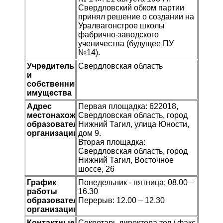
Свердловский обком партии
принял решение о создании на
Уралвагонстрое школы
фабрично-заводского
ученичества (будущее ПУ
№14).
Учредитель
Свердловская область
и
собственник
имущества
Адрес
Первая площадка: 622018,
местонахождения
Свердловская область, город
образовательной
Нижний Тагил, улица Юности,
организации
дом 9.
Вторая площадка:
Свердловская область, город
Нижний Тагил, Восточное
шоссе, 26
График
Понедельник - пятница: 08.00 –
работы
16.30
образовательной
Перерыв: 12.00 – 12.30
организации
Контактные
Секретарь директора тел./ факс