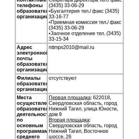
телефоны
(3435) 33-06-29
образовательной
•Бухгалтерия тел./ факс (3435)
организации
33-16-77
•Приемная комиссия тел./ факс
(3435) 33-06-29
•Заочное отделение тел. (3435)
33-15-34
Адрес
nttmps2010@mail.ru
электронной
почты
образовательной
организации
Филиалы
отсутствуют
образовательной
организации
Места
Первая площадка
: 622018,
осуществления
Свердловская область, город
образовательной
Нижний Тагил, улица Юности,
деятельности
дом 9
по
Вторая площадка
:
основным
Свердловская область, город
программам
Нижний Тагил, Восточное
среднего
шоссе, 26