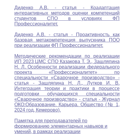
Диденко А.В. - статья - Коадаптация
интерактивных методов оценки компетенций
студентов СПО в условиях ФП
Профессионалитет.
Диденко А.В. - статья - Проактивность как
базовая метакомпетенция выпускника ПОО
при реализации ФП Профессионалитет.
Методические рекомендации по реализации
ИП 2023 ЦМС СПО Казакова Т. Э., Зашляпина
Н. Л. Особенности реализации федерального
проекта «Профессионалитет» по
специальности «Сварочное производство» -
статья - Зашляпина Н. Л., Лутков И. В.
Интеграция теории и практики в процессе
подготовки обучающихся специальности
«Сварочное производство» - статья - Журнал
ОКО:Образование. Карьера. Общество (№ 1,
2024 год, Кемерово).
Памятка для преподавателей по
формированию элементарных навыков и
умений, в рамках реализации