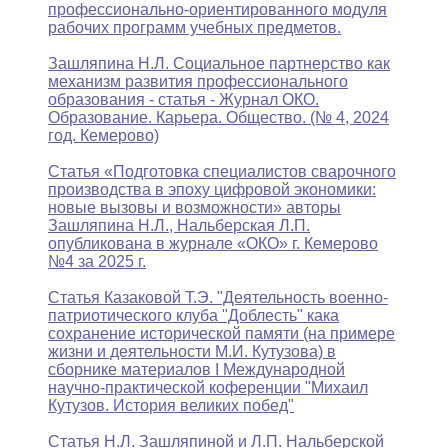
профессионально-ориентированного модуля
рабочих программ учебных предметов.
Зашляпина Н.Л. Социальное партнерство как
механизм развития профессионального
образования - статья - Журнал ОКО.
Образование. Карьера. Общество. (№ 4, 2024
год. Кемерово)
Статья «Подготовка специалистов сварочного
производства в эпоху цифровой экономики:
новые вызовы и возможности» авторы
Зашляпина Н.Л., Нальберская Л.П.
опубликована в журнале «ОКО» г. Кемерово
№4 за 2025 г.
Статья Казаковой Т.Э. "Деятельность военно-
патриотического клуба "Доблесть" кака
сохранение исторической памяти (на примере
жизни и деятельности М.И. Кутузова) в
сборнике материалов I Международной
научно-практической коференции "Михаил
Кутузов. История великих побед"
Статья Н.Л. Зашляпиной и Л.П. Нальберской